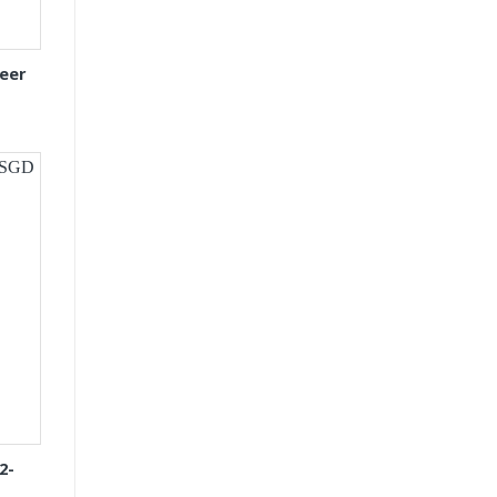
eer
2-