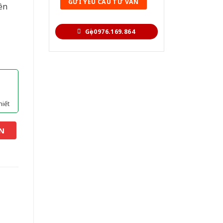
ên
Gọi 0976.169.864
hiết
N