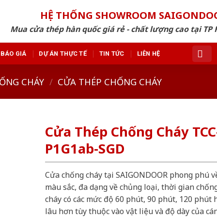
HỆ THỐNG SHOWROOM SAIGONDO
Mua cửa thép hàn quốc giá rẻ - chất lượng cao tại TP 
BÁO GIÁ
DỰ ÁN THỰC TẾ
TIN TỨC
LIÊN HỆ
ỐNG CHÁY
/
CỬA THÉP CHỐNG CHÁY
Cửa Thép Chống Cháy TCC
P1G1ab-SGD
Cửa chống cháy tại SAIGONDOOR phong phú v
màu sắc, đa dạng về chủng loại, thời gian chốn
cháy có các mức độ 60 phút, 90 phút, 120 phút 
lâu hơn tùy thuộc vào vật liệu và độ dày của cá