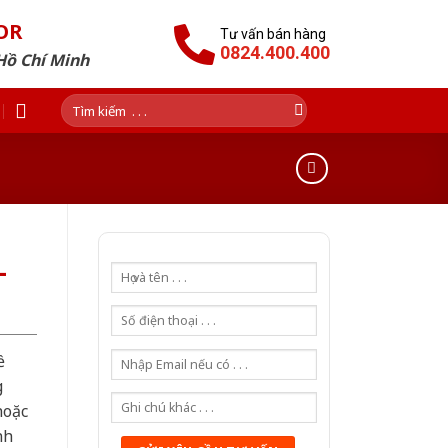
OR
Tư vấn bán hàng
0824.400.400
Hồ Chí Minh
Tìm
kiếm:
-
ề
g
hoặc
nh