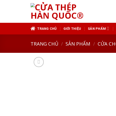
Skip
to
content
TRANG CHỦ
GIỚI THIỆU
SẢN PHẨM
TRANG CHỦ
/
SẢN PHẨM
/
CỬA CH