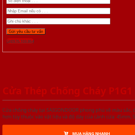
Gọi 0976.169.864
Cửa Thép Chống Cháy P1G1 
Cửa chống cháy tại SAIGONDOOR phong phú về màu sắc, đa d
hơn tùy thuộc vào vật liệu và độ dày của cánh cửa: 45mm
MUA HÀNG NHANH