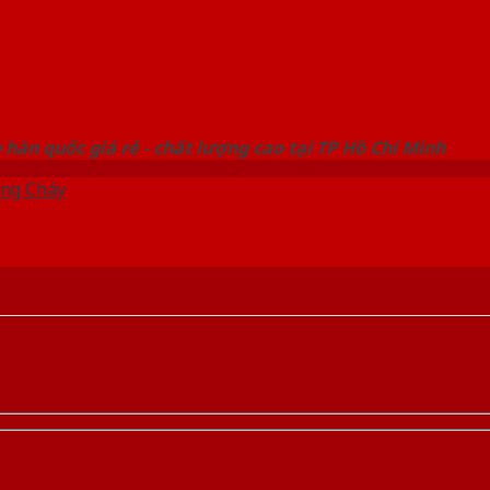
 THỐNG SHOWROOM SAIGONDOOR
hàn quốc giá rẻ - chất lượng cao tại TP Hồ Chí Minh
ng Cháy