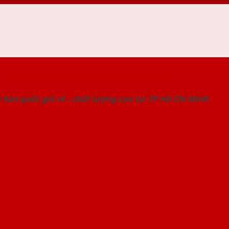
 THỐNG SHOWROOM SAIGONDOOR
hàn quốc giá rẻ - chất lượng cao tại TP Hồ Chí Minh