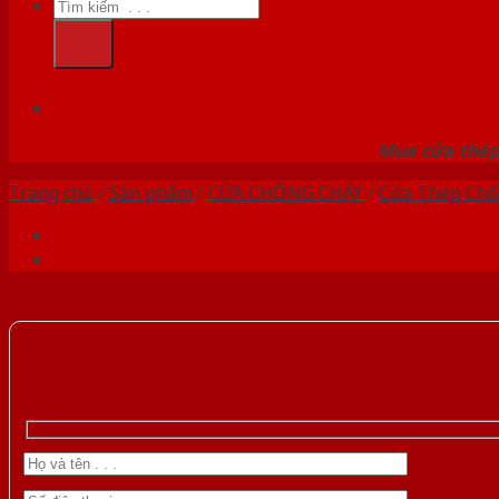
Tìm
kiếm:
HỆ
Mua cửa thép 
Trang chủ
/
Sản phẩm
/
CỬA CHỐNG CHÁY
/
Cửa Thép Chố