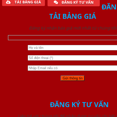
TẢI BẢNG GIÁ
ĐĂNG KÝ TƯ VẤN
ĐĂN
TẢI BẢNG GIÁ
Đăng ký nhận báo giá mới nhất từ chúng tôi
ĐĂNG KÝ TƯ VẤN
Liên hệ với chúng tôi để nhận được tư vấn chi tiết