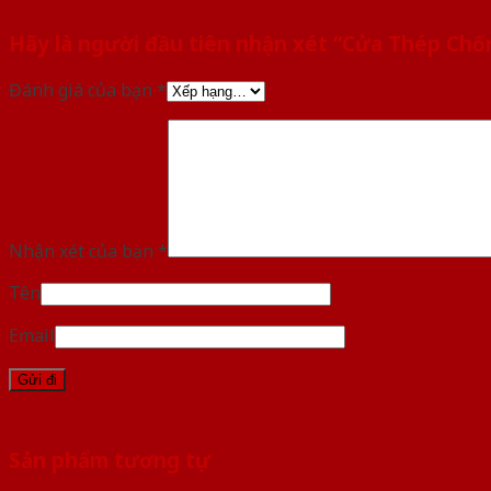
Hãy là người đầu tiên nhận xét “Cửa Thép Ch
Đánh giá của bạn
*
Nhận xét của bạn
*
Tên
Email
Sản phẩm tương tự