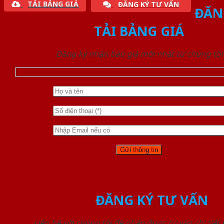
TẢI BẢNG GIÁ
ĐĂNG KÝ TƯ VẤN
ĐĂN
TẢI BẢNG GIÁ
Đăng ký nhận báo giá mới nhất từ chúng tôi
ĐĂNG KÝ TƯ VẤN
Liên hệ với chúng tôi để nhận được tư vấn chi tiết