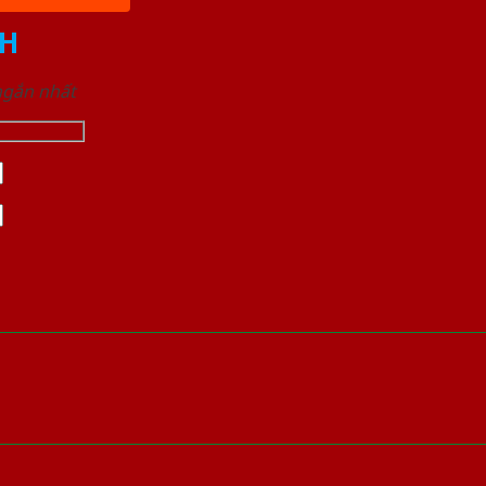
H
 ngắn nhất