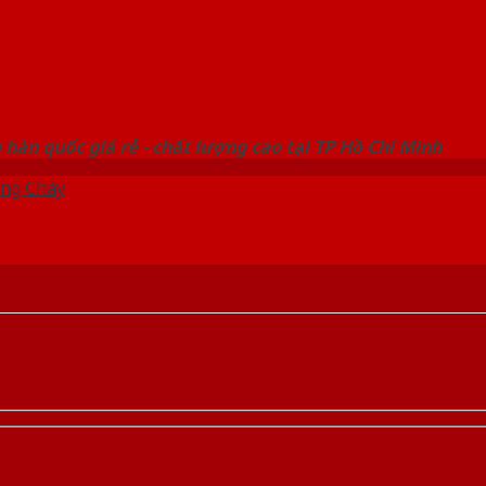
 THỐNG SHOWROOM SAIGONDOOR
hàn quốc giá rẻ - chất lượng cao tại TP Hồ Chí Minh
ng Cháy