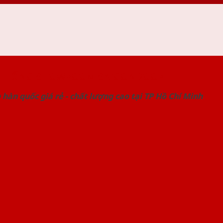
 THỐNG SHOWROOM SAIGONDOOR
hàn quốc giá rẻ - chất lượng cao tại TP Hồ Chí Minh