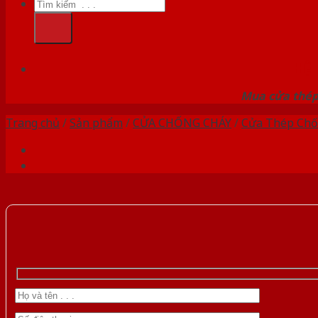
Tìm
kiếm:
HỆ
Mua cửa thép 
Trang chủ
/
Sản phẩm
/
CỬA CHỐNG CHÁY
/
Cửa Thép Chố