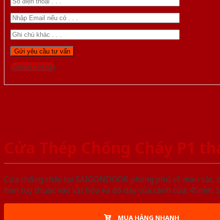
Gọi 0976.169.864
Cửa Thép Chống Cháy P1 th
Cửa chống cháy tại SAIGONDOOR phong phú về màu sắc, đa d
hơn tùy thuộc vào vật liệu và độ dày của cánh cửa: 45mm
MUA HÀNG NHANH