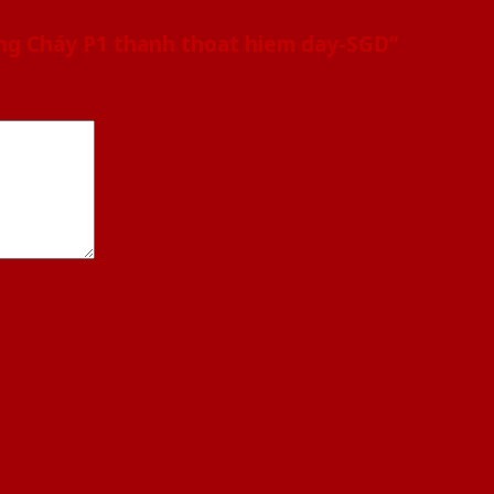
ống Cháy P1 thanh thoat hiem day-SGD”