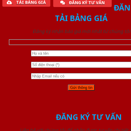
TẢI BẢNG GIÁ
ĐĂNG KÝ TƯ VẤN
ĐĂN
TẢI BẢNG GIÁ
Đăng ký nhận báo giá mới nhất từ chúng tôi
ĐĂNG KÝ TƯ VẤN
Liên hệ với chúng tôi để nhận được tư vấn chi tiết