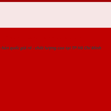
 THỐNG SHOWROOM SAIGONDOOR
hàn quốc giá rẻ - chất lượng cao tại TP Hồ Chí Minh