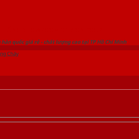
 THỐNG SHOWROOM SAIGONDOOR
hàn quốc giá rẻ - chất lượng cao tại TP Hồ Chí Minh
ng Cháy