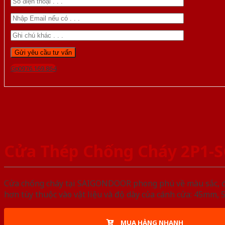
Gọi 0976.169.864
Cửa Thép Chống Cháy 2P1-
Cửa chống cháy tại SAIGONDOOR phong phú về màu sắc, đa d
hơn tùy thuộc vào vật liệu và độ dày của cánh cửa: 45mm
MUA HÀNG NHANH