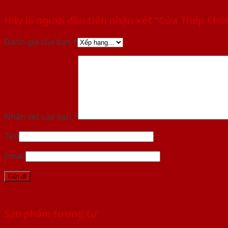
Hãy là người đầu tiên nhận xét “Cửa Thép Ch
Đánh giá của bạn
*
Nhận xét của bạn
*
Tên
Email
Sản phẩm tương tự