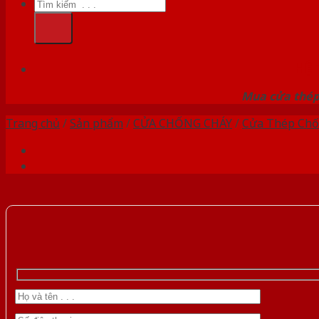
Tìm
kiếm:
HỆ
Mua cửa thép 
Trang chủ
/
Sản phẩm
/
CỬA CHỐNG CHÁY
/
Cửa Thép Chố