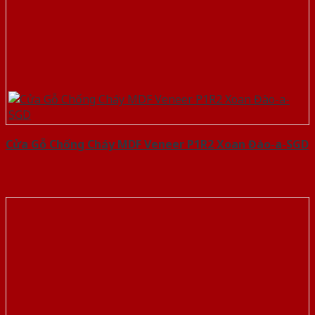
Cửa Gỗ Chống Cháy MDF Veneer P1R2 Xoan Đào-a-SGD