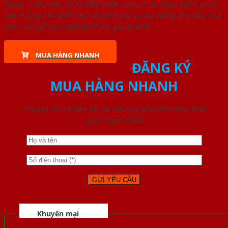
hàng. Trên hết, SAIGONDOOR còn có những chính sách
bán hàng ƯU ĐÃI CAO đi kèm với sự đa dạng về mẫu mã,
loại cửa gỗ và cả phân khúc giá thành.
MUA HÀNG NHANH
ĐĂNG KÝ
MUA HÀNG NHANH
Chúng tôi sẽ liên lạc lại với quý khách trong thời
gian ngắn nhất
Khuyến mại