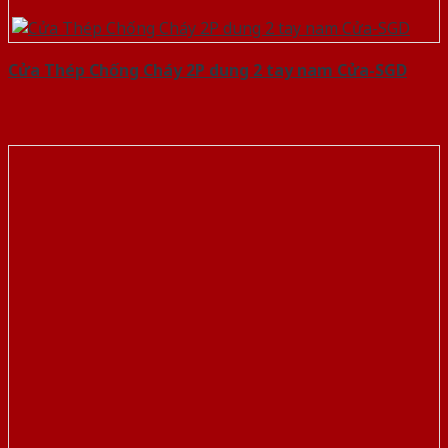
Cửa Thép Chống Cháy 2P dung 2 tay nam Cửa-SGD