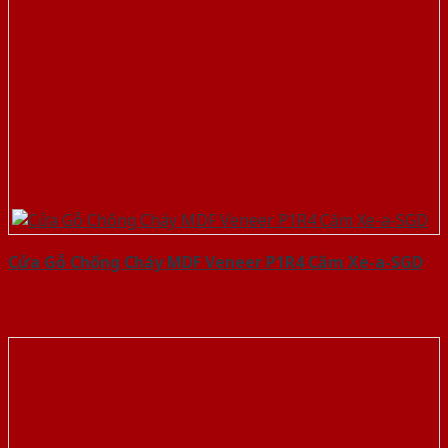
Cửa Gỗ Chống Cháy MDF Veneer P1R4 Căm Xe-a-SGD