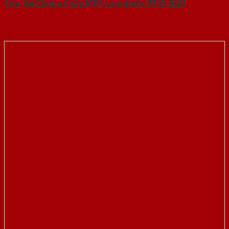
Cửa Gỗ Chống Cháy MDF Laminate P1R2-SGD