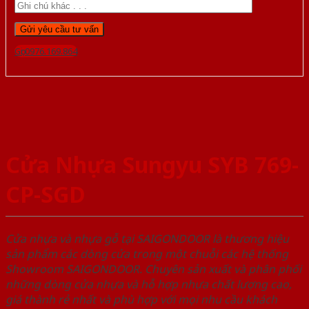
Gọi 0976.169.864
Cửa Nhựa Sungyu SYB 769-
CP-SGD
Cửa nhựa và nhựa gỗ tại SAIGONDOOR là thương hiệu
sản phẩm các dòng cửa trong một chuỗi các hệ thống
Showroom SAIGONDOOR. Chuyên sản xuất và phân phối
những dòng cửa nhựa và hỗ hợp nhựa chất lượng cao,
giá thành rẻ nhất và phù hợp với mọi nhu cầu khách