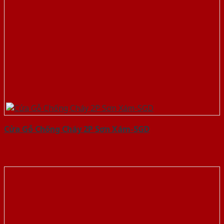
Cửa Gỗ Chống Cháy 2P Sơn Xám-SGD