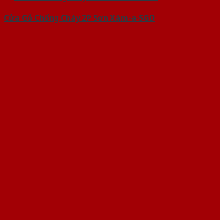
Cửa Gỗ Chống Cháy 2P Sơn Xám-a-SGD