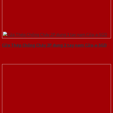
Cửa Thép Chống Cháy 2P dung 2 tay nam Cửa-a-SGD