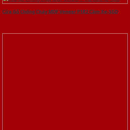
Cửa Gỗ Chống Cháy MDF Veneer P1R2 Căm Xe-SGD