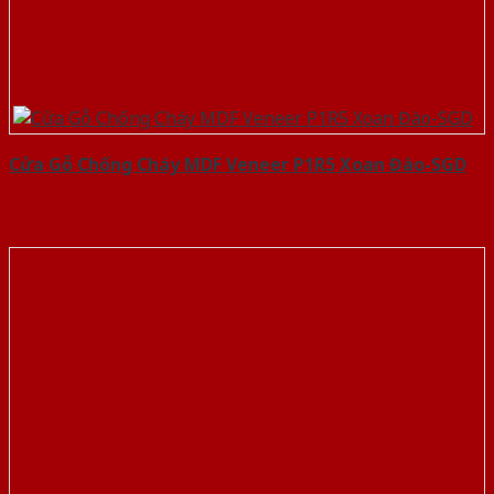
Cửa Gỗ Chống Cháy MDF Veneer P1R5 Xoan Đào-SGD