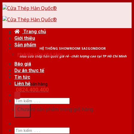
Skip
to
content
Trang chủ
Giới thiệu
Sản phẩm
HỆ THỐNG SHOWROOM SAIGONDOOR
Phụ kiện cửa nhà tắm
Mua cửa thép hàn quốc giá rẻ - chất lượng cao tại TP Hồ Chí Minh
Báo giá
Dự án thực tế
Tin tức
Liên hệ
Tư vấn bán hàng
0824.400.400
Tìm
kiếm:
Chưa có sản phẩm trong giỏ hàng.
Tìm