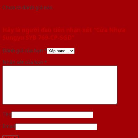
Chưa có đánh giá nào.
Hãy là người đầu tiên nhận xét “Cửa Nhựa
Sungyu SYB 769-CP-SGD”
Đánh giá của bạn
*
Nhận xét của bạn
*
Tên
Email