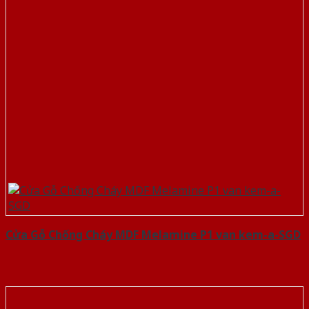
Cửa Gỗ Chống Cháy MDF Melamine P1 van kem-a-SGD