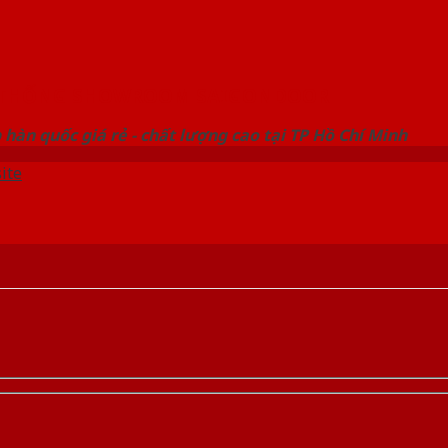
 THỐNG SHOWROOM SAIGONDOOR
hàn quốc giá rẻ - chất lượng cao tại TP Hồ Chí Minh
ite