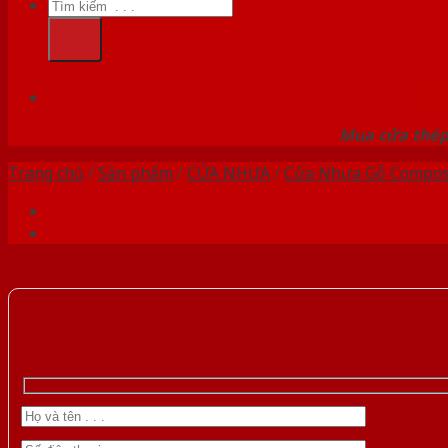
Tìm
kiếm:
HỆ
Mua cửa thép 
Trang chủ
/
Sản phẩm
/
CỬA NHỰA
/
Cửa Nhựa Gỗ Compos