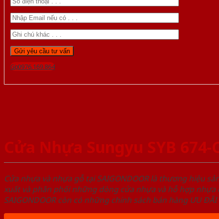
Gọi 0976.169.864
Cửa Nhựa Sungyu SYB 674-
Cửa nhựa và nhựa gỗ tại SAIGONDOOR là thương hiệu s
xuất và phân phối những dòng cửa nhựa và hỗ hợp nhựa ch
SAIGONDOOR còn có những chính sách bán hàng ƯU ĐÃI CAO