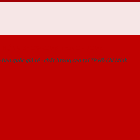
 THỐNG SHOWROOM SAIGONDOOR
hàn quốc giá rẻ - chất lượng cao tại TP Hồ Chí Minh