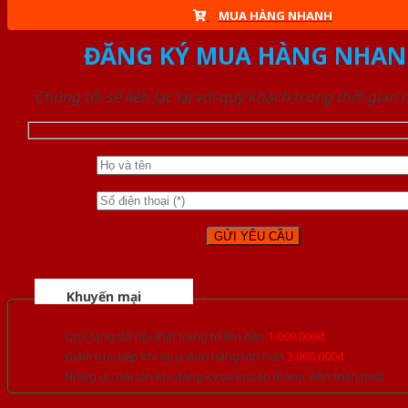
MUA HÀNG NHANH
ĐĂNG KÝ MUA HÀNG NHAN
Chúng tôi sẽ liên lạc lại với quý khách trong thời gian
Khuyến mại
Quà tặng đồ nội thất trang trí lên đến
1.000.000đ
Giảm trực tiếp khi mua đơn hàng lớn hơn
3.000.000đ
Nhiều ưu đãi lớn khi đăng ký tài khoản thành viên thân thiết