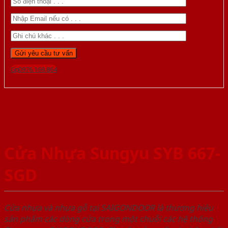
Gọi 0976.169.864
Cửa Nhựa Sungyu SYB 667-
SGD
Cửa nhựa và nhựa gỗ tại SAIGONDOOR là thương hiệu
sản phẩm các dòng cửa trong một chuỗi các hệ thống