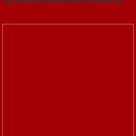
Cửa Gỗ Chống Cháy MDF Veneer P1R4 Căm Xe-SGD