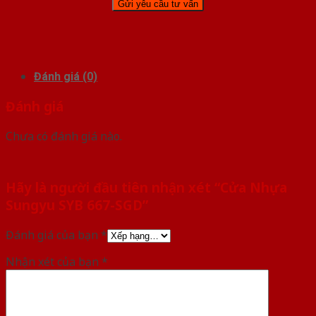
Đánh giá (0)
Đánh giá
Chưa có đánh giá nào.
Hãy là người đầu tiên nhận xét “Cửa Nhựa
Sungyu SYB 667-SGD”
Đánh giá của bạn
*
Nhận xét của bạn
*