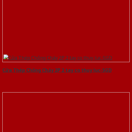
Cửa Thép Chống Cháy 2P 2 tay co thuy luc-SGD