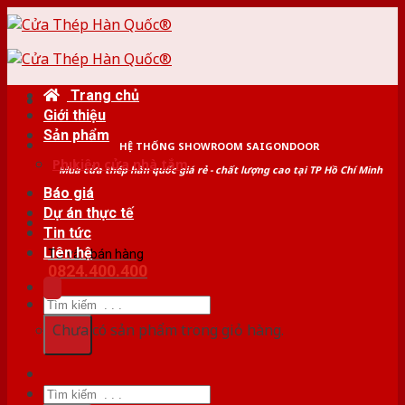
Skip
to
content
Trang chủ
Giới thiệu
Sản phẩm
HỆ THỐNG SHOWROOM SAIGONDOOR
Phụ kiện cửa nhà tắm
Mua cửa thép hàn quốc giá rẻ - chất lượng cao tại TP Hồ Chí Minh
Báo giá
Dự án thực tế
Tin tức
Liên hệ
Tư vấn bán hàng
0824.400.400
Tìm
kiếm:
Chưa có sản phẩm trong giỏ hàng.
Tìm