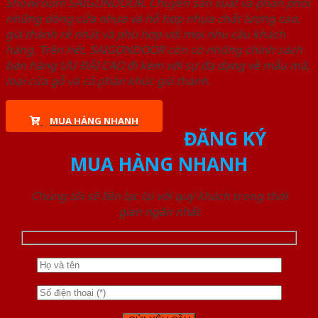
Showroom SAIGONDOOR. Chuyên sản xuất và phân phối
những dòng cửa nhựa và hỗ hợp nhựa chất lượng cao,
giá thành rẻ nhất và phù hợp với mọi nhu cầu khách
hàng. Trên hết, SAIGONDOOR còn có những chính sách
bán hàng ƯU ĐÃI CAO đi kèm với sự đa dạng về mẫu mã,
loại cửa gỗ và cả phân khúc giá thành.
MUA HÀNG NHANH
ĐĂNG KÝ
MUA HÀNG NHANH
Chúng tôi sẽ liên lạc lại với quý khách trong thời
gian ngắn nhất