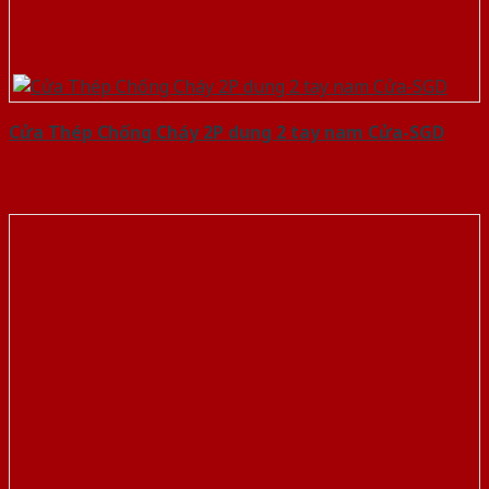
Cửa Thép Chống Cháy 2P dung 2 tay nam Cửa-SGD