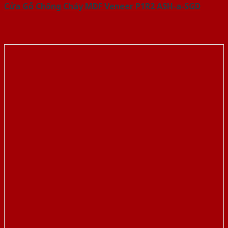
Cửa Gỗ Chống Cháy MDF Veneer P1R2 ASH-a-SGD