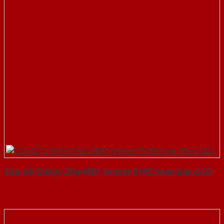
Cửa Gỗ Chống Cháy MDF Veneer P1R5 Xoan Đào-SGD