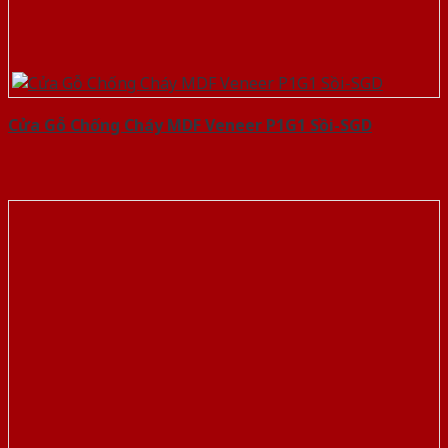
Cửa Gỗ Chống Cháy MDF Veneer P1G1 Sồi-SGD