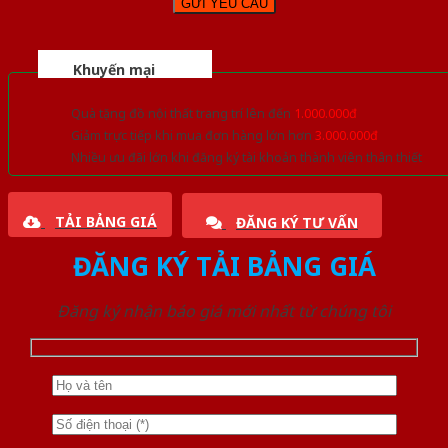
Khuyến mại
Quà tặng đồ nội thất trang trí lên đến
1.000.000đ
Giảm trực tiếp khi mua đơn hàng lớn hơn
3.000.000đ
Nhiều ưu đãi lớn khi đăng ký tài khoản thành viên thân thiết
TẢI BẢNG GIÁ
ĐĂNG KÝ TƯ VẤN
ĐĂNG KÝ TẢI BẢNG GIÁ
Đăng ký nhận báo giá mới nhất từ chúng tôi