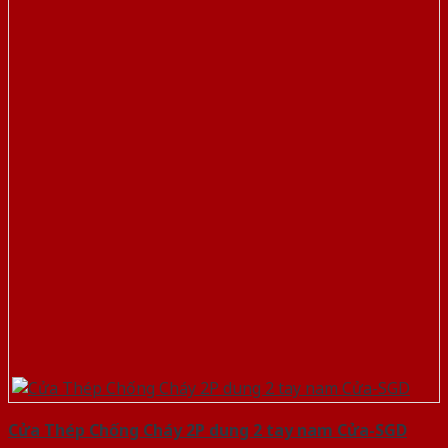
Cửa Thép Chống Cháy 2P dung 2 tay nam Cửa-SGD