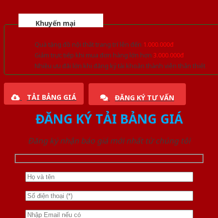
Khuyến mại
Quà tặng đồ nội thất trang trí lên đến
1.000.000đ
Giảm trực tiếp khi mua đơn hàng lớn hơn
3.000.000đ
Nhiều ưu đãi lớn khi đăng ký tài khoản thành viên thân thiết
TẢI BẢNG GIÁ
ĐĂNG KÝ TƯ VẤN
ĐĂNG KÝ TẢI BẢNG GIÁ
Đăng ký nhận báo giá mới nhất từ chúng tôi