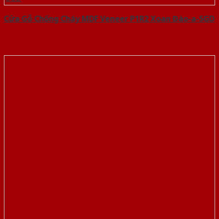
Cửa Gỗ Chống Cháy MDF Veneer P1R2 Xoan Đào-a-SGD