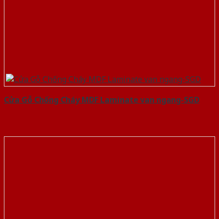
Cửa Gỗ Chống Cháy MDF Laminate van ngang-SGD