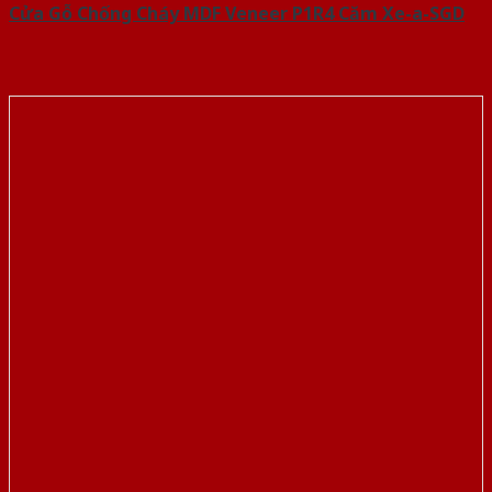
Cửa Gỗ Chống Cháy MDF Veneer P1R4 Căm Xe-a-SGD