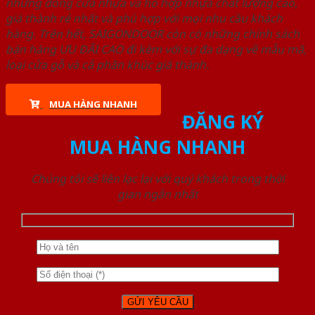
những dòng cửa nhựa và hỗ hợp nhựa chất lượng cao,
giá thành rẻ nhất và phù hợp với mọi nhu cầu khách
hàng. Trên hết, SAIGONDOOR còn có những chính sách
bán hàng ƯU ĐÃI CAO đi kèm với sự đa dạng về mẫu mã,
loại cửa gỗ và cả phân khúc giá thành.
MUA HÀNG NHANH
ĐĂNG KÝ
MUA HÀNG NHANH
Chúng tôi sẽ liên lạc lại với quý khách trong thời
gian ngắn nhất