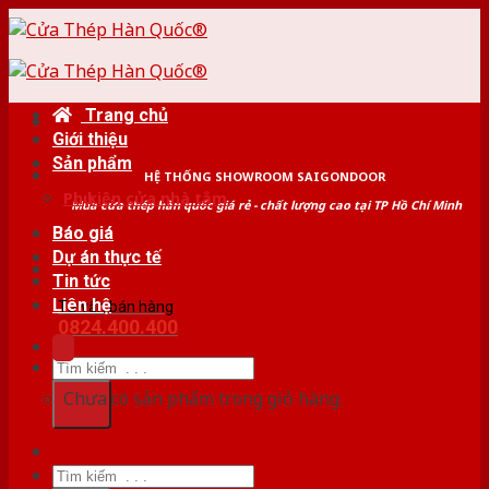
Skip
to
content
Trang chủ
Giới thiệu
Sản phẩm
HỆ THỐNG SHOWROOM SAIGONDOOR
Phụ kiện cửa nhà tắm
Mua cửa thép hàn quốc giá rẻ - chất lượng cao tại TP Hồ Chí Minh
Báo giá
Dự án thực tế
Tin tức
Liên hệ
Tư vấn bán hàng
0824.400.400
Tìm
kiếm:
Chưa có sản phẩm trong giỏ hàng.
Tìm