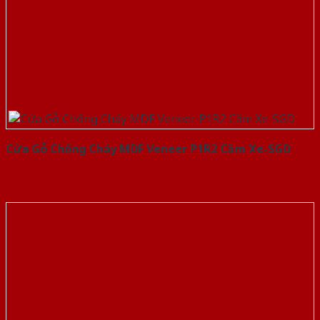
Cửa Gỗ Chống Cháy MDF Veneer P1R2 Căm Xe-SGD