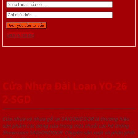
Gọi 0976.169.864
Cửa Nhựa Đài Loan YO-26
2-SGD
Cửa nhựa và nhựa gỗ tại SAIGONDOOR là thương hiệu
sản phẩm các dòng cửa trong một chuỗi các hệ thống
Showroom SAIGONDOOR. Chuyên sản xuất và phân phối