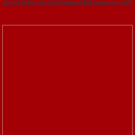
Cửa Gỗ Chống Cháy MDF Veneer P1R5 Xoan Đào-a-SGD