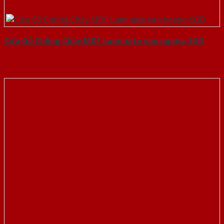
Cửa Gỗ Chống Cháy MDF Laminate van ngang-SGD