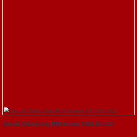
Cửa Gỗ Chống Cháy MDF Veneer P1G1 Sồi-SGD