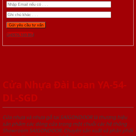
Gọi 0976.169.864
Cửa Nhựa Đài Loan YA-54-
DL-SGD
Cửa nhựa và nhựa gỗ tại SAIGONDOOR là thương hiệu
sản phẩm các dòng cửa trong một chuỗi các hệ thống
Showroom SAIGONDOOR. Chuyên sản xuất và phân phối