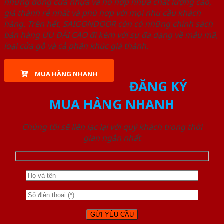
những dòng cửa nhựa và hỗ hợp nhựa chất lượng cao,
giá thành rẻ nhất và phù hợp với mọi nhu cầu khách
hàng. Trên hết, SAIGONDOOR còn có những chính sách
bán hàng ƯU ĐÃI CAO đi kèm với sự đa dạng về mẫu mã,
loại cửa gỗ và cả phân khúc giá thành.
MUA HÀNG NHANH
ĐĂNG KÝ
MUA HÀNG NHANH
Chúng tôi sẽ liên lạc lại với quý khách trong thời
gian ngắn nhất