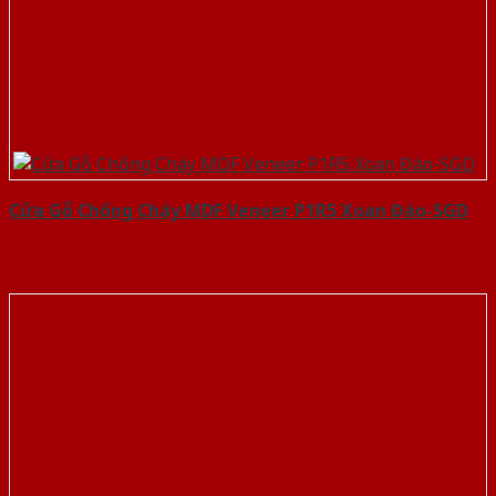
Cửa Gỗ Chống Cháy MDF Veneer P1R5 Xoan Đào-SGD