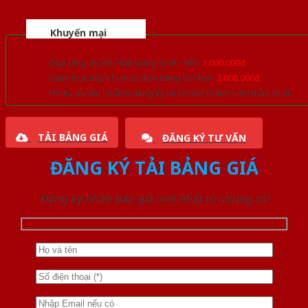
Khuyến mại
Quà tặng đồ nội thất trang trí lên đến
1.000.000đ
Giảm trực tiếp khi mua đơn hàng lớn hơn
3.000.000đ
Nhiều ưu đãi lớn khi đăng ký tài khoản thành viên thân thiết
TẢI BẢNG GIÁ
ĐĂNG KÝ TƯ VẤN
ĐĂNG KÝ TẢI BẢNG GIÁ
Đăng ký nhận báo giá mới nhất từ chúng tôi