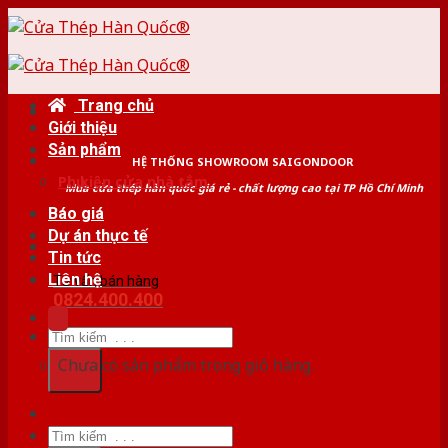
Skip
to
content
Trang chủ
Giới thiệu
Sản phẩm
HỆ THỐNG SHOWROOM SAIGONDOOR
Phụ kiện cửa nhà tắm
Mua cửa thép hàn quốc giá rẻ - chất lượng cao tại TP Hồ Chí Minh
Báo giá
Dự án thực tế
Tin tức
Liên hệ
Tư vấn bán hàng
0824.400.400
Tìm
kiếm:
Chưa có sản phẩm trong giỏ hàng.
Tìm