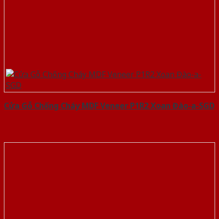
Cửa Gỗ Chống Cháy MDF Veneer P1R2 Xoan Đào-a-SGD