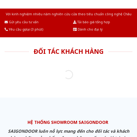
Với kinh nghiệm nhiêu năm nghiên cứu cửa theo tiêu chuẩn công nghệ Châu
Âu.Chúng tôi tự tin là nhà sản xuất & cung cấp hàng đầu tại Việt Nam!
Gửi yêu cầu tư vấn
Tải báo giá tổng hợp
Yêu cầu gọi lại (3 phút)
Dành cho đại lý
ĐỐI TÁC KHÁCH HÀNG
HỆ THỐNG SHOWROOM SAIGONDOOR
SAIGONDOOR luôn nỗ lực mang đến cho đối tác và khách