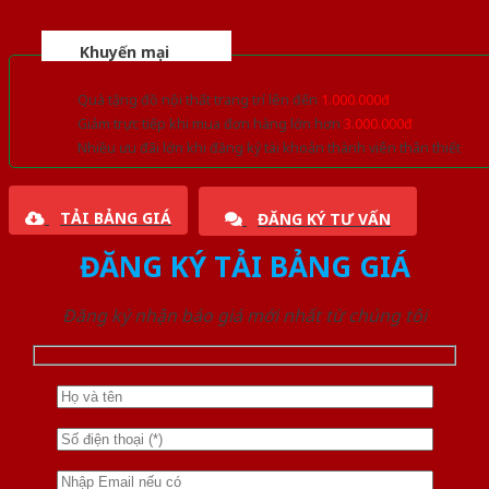
Khuyến mại
Quà tặng đồ nội thất trang trí lên đến
1.000.000đ
Giảm trực tiếp khi mua đơn hàng lớn hơn
3.000.000đ
Nhiều ưu đãi lớn khi đăng ký tài khoản thành viên thân thiết
TẢI BẢNG GIÁ
ĐĂNG KÝ TƯ VẤN
ĐĂNG KÝ TẢI BẢNG GIÁ
Đăng ký nhận báo giá mới nhất từ chúng tôi