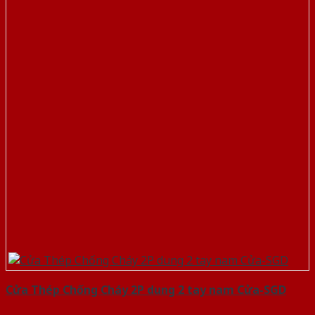
Cửa Thép Chống Cháy 2P dung 2 tay nam Cửa-SGD