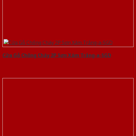
Cửa Gỗ Chống Cháy 2P Sơn Xám Trắng-a-SGD