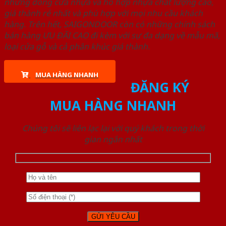
những dòng cửa nhựa và hỗ hợp nhựa chất lượng cao,
giá thành rẻ nhất và phù hợp với mọi nhu cầu khách
hàng. Trên hết, SAIGONDOOR còn có những chính sách
bán hàng ƯU ĐÃI CAO đi kèm với sự đa dạng về mẫu mã,
loại cửa gỗ và cả phân khúc giá thành.
MUA HÀNG NHANH
ĐĂNG KÝ
MUA HÀNG NHANH
Chúng tôi sẽ liên lạc lại với quý khách trong thời
gian ngắn nhất