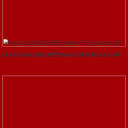
Cửa Gỗ Chống Cháy MDF Veneer P1R4 Căm Xe-a-SGD