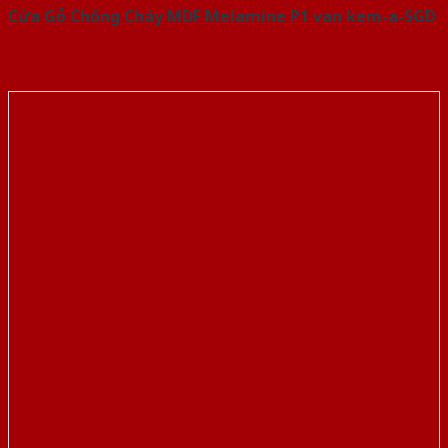
Cửa Gỗ Chống Cháy MDF Melamine P1 van kem-a-SGD