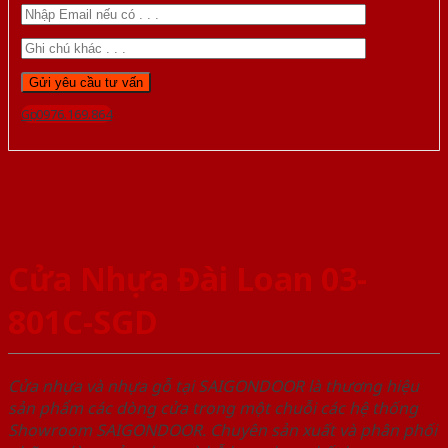
Gọi 0976.169.864
Cửa Nhựa Đài Loan 03-
801C-SGD
Cửa nhựa và nhựa gỗ tại SAIGONDOOR là thương hiệu
sản phẩm các dòng cửa trong một chuỗi các hệ thống
Showroom SAIGONDOOR. Chuyên sản xuất và phân phối