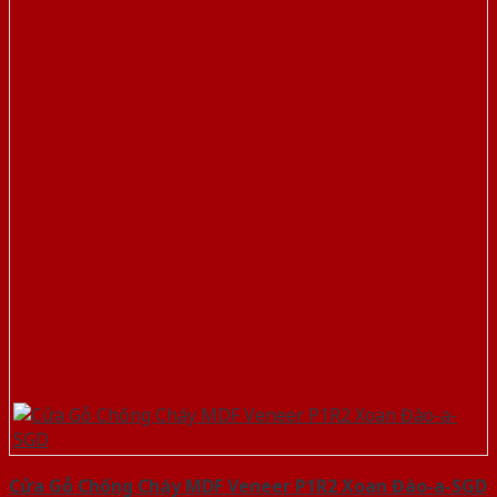
Cửa Gỗ Chống Cháy MDF Veneer P1R2 Xoan Đào-a-SGD