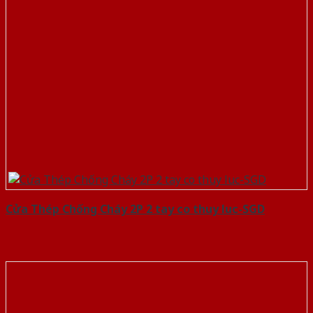
Cửa Thép Chống Cháy 2P 2 tay co thuy luc-SGD