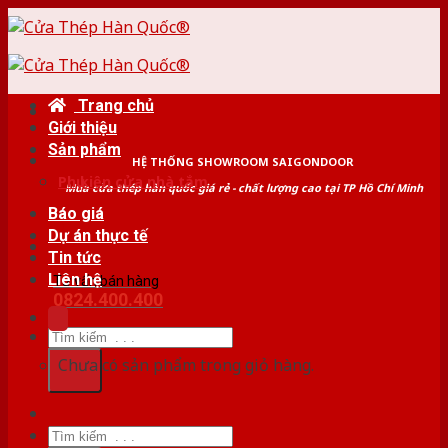
Skip
to
content
Trang chủ
Giới thiệu
Sản phẩm
HỆ THỐNG SHOWROOM SAIGONDOOR
Phụ kiện cửa nhà tắm
Mua cửa thép hàn quốc giá rẻ - chất lượng cao tại TP Hồ Chí Minh
Báo giá
Dự án thực tế
Tin tức
Liên hệ
Tư vấn bán hàng
0824.400.400
Tìm
kiếm:
Chưa có sản phẩm trong giỏ hàng.
Tìm