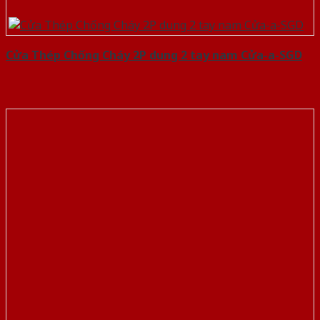
Cửa Thép Chống Cháy 2P dung 2 tay nam Cửa-a-SGD