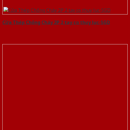
Cửa Thép Chống Cháy 2P 2 tay co thuy luc-SGD