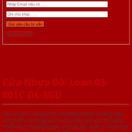
Gọi 0976.169.864
Cửa Nhựa Đài Loan 03-
801C-DL-SGD
Cửa nhựa và nhựa gỗ tại SAIGONDOOR là thương hiệu
sản phẩm các dòng cửa trong một chuỗi các hệ thống
Showroom SAIGONDOOR. Chuyên sản xuất và phân phối