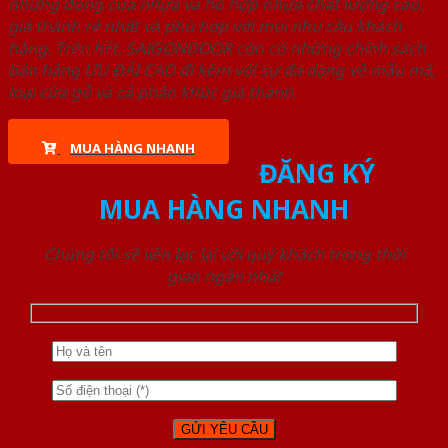
những dòng cửa nhựa và hỗ hợp nhựa chất lượng cao,
giá thành rẻ nhất và phù hợp với mọi nhu cầu khách
hàng. Trên hết, SAIGONDOOR còn có những chính sách
bán hàng ƯU ĐÃI CAO đi kèm với sự đa dạng về mẫu mã,
loại cửa gỗ và cả phân khúc giá thành.
MUA HÀNG NHANH
ĐĂNG KÝ
MUA HÀNG NHANH
Chúng tôi sẽ liên lạc lại với quý khách trong thời
gian ngắn nhất