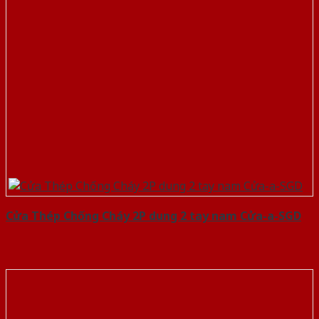
Cửa Thép Chống Cháy 2P dung 2 tay nam Cửa-a-SGD