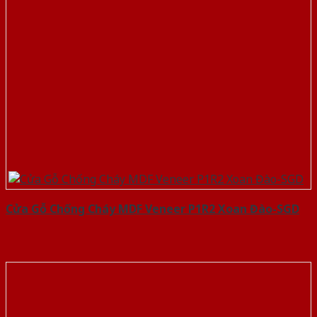
Cửa Gỗ Chống Cháy MDF Veneer P1R2 Xoan Đào-SGD