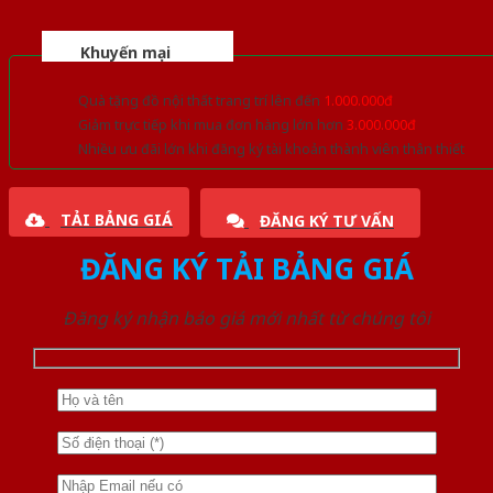
Khuyến mại
Quà tặng đồ nội thất trang trí lên đến
1.000.000đ
Giảm trực tiếp khi mua đơn hàng lớn hơn
3.000.000đ
Nhiều ưu đãi lớn khi đăng ký tài khoản thành viên thân thiết
TẢI BẢNG GIÁ
ĐĂNG KÝ TƯ VẤN
ĐĂNG KÝ TẢI BẢNG GIÁ
Đăng ký nhận báo giá mới nhất từ chúng tôi