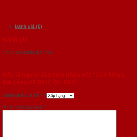
Đánh giá (0)
Đánh giá
Chưa có đánh giá nào.
Hãy là người đầu tiên nhận xét “Cửa Nhựa
Đài Loan 03-801C-DL-SGD”
Đánh giá của bạn
*
Nhận xét của bạn
*