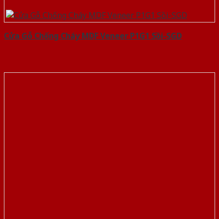
Cửa Gỗ Chống Cháy MDF Veneer P1G1 Sồi-SGD