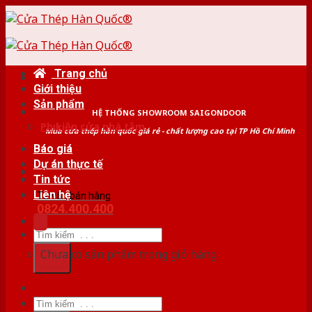
Skip
to
content
Trang chủ
Giới thiệu
Sản phẩm
HỆ THỐNG SHOWROOM SAIGONDOOR
Phụ kiện cửa nhà tắm
Mua cửa thép hàn quốc giá rẻ - chất lượng cao tại TP Hồ Chí Minh
Báo giá
Dự án thực tế
Tin tức
Liên hệ
Tư vấn bán hàng
0824.400.400
Tìm
kiếm:
Chưa có sản phẩm trong giỏ hàng.
Tìm