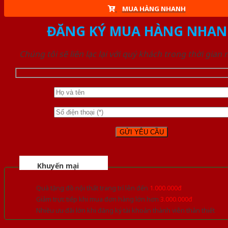
MUA HÀNG NHANH
ĐĂNG KÝ MUA HÀNG NHAN
Chúng tôi sẽ liên lạc lại với quý khách trong thời gian
Khuyến mại
Quà tặng đồ nội thất trang trí lên đến
1.000.000đ
Giảm trực tiếp khi mua đơn hàng lớn hơn
3.000.000đ
Nhiều ưu đãi lớn khi đăng ký tài khoản thành viên thân thiết