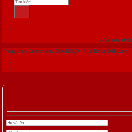
Tìm
kiếm:
HỆ
Mua cửa thép 
Trang chủ
/
Sản phẩm
/
CỬA NHỰA
/
Cửa Nhựa Đài Loan