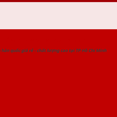
 THỐNG SHOWROOM SAIGONDOOR
hàn quốc giá rẻ - chất lượng cao tại TP Hồ Chí Minh