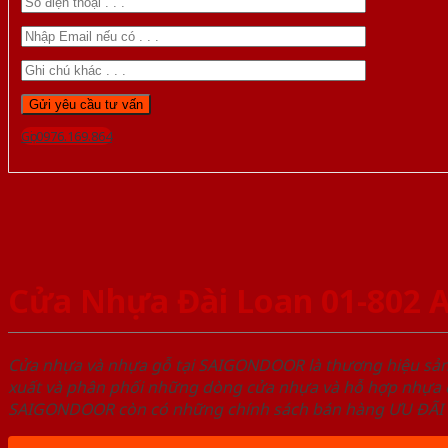
Gọi 0976.169.864
Cửa Nhựa Đài Loan 01-802 
Cửa nhựa và nhựa gỗ tại SAIGONDOOR là thương hiệu s
xuất và phân phối những dòng cửa nhựa và hỗ hợp nhựa ch
SAIGONDOOR còn có những chính sách bán hàng ƯU ĐÃI CAO