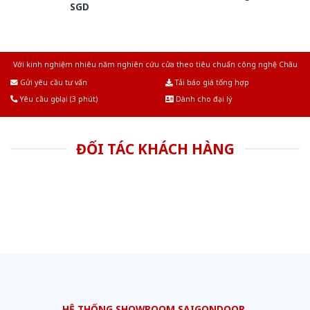
SGD
Với kinh nghiệm nhiêu năm nghiên cứu cửa theo tiêu chuẩn công nghệ Châu
Âu.Chúng tôi tự tin là nhà sản xuất & cung cấp hàng đầu tại Việt Nam!
Gửi yêu cầu tư vấn
Tải báo giá tổng hợp
Yêu cầu gọi lại (3 phút)
Dành cho đại lý
ĐỐI TÁC KHÁCH HÀNG
HỆ THỐNG SHOWROOM SAIGONDOOR