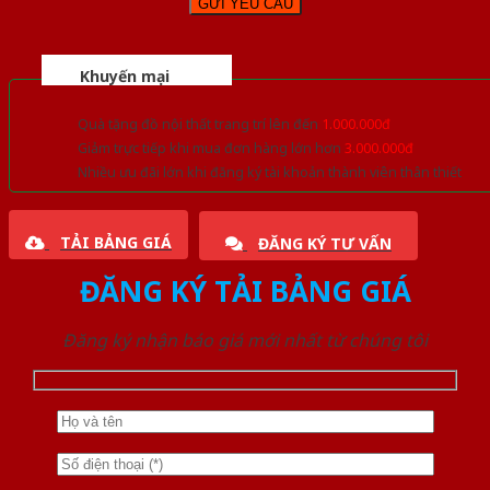
Khuyến mại
Quà tặng đồ nội thất trang trí lên đến
1.000.000đ
Giảm trực tiếp khi mua đơn hàng lớn hơn
3.000.000đ
Nhiều ưu đãi lớn khi đăng ký tài khoản thành viên thân thiết
TẢI BẢNG GIÁ
ĐĂNG KÝ TƯ VẤN
ĐĂNG KÝ TẢI BẢNG GIÁ
Đăng ký nhận báo giá mới nhất từ chúng tôi