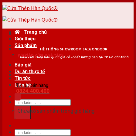
Skip
to
content
Trang chủ
Giới thiệu
Sản phẩm
HỆ THỐNG SHOWROOM SAIGONDOOR
Phụ kiện cửa nhà tắm
Mua cửa thép hàn quốc giá rẻ - chất lượng cao tại TP Hồ Chí Minh
Báo giá
Dự án thực tế
Tin tức
Liên hệ
Tư vấn bán hàng
0824.400.400
Tìm
kiếm:
Chưa có sản phẩm trong giỏ hàng.
Tìm