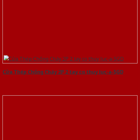
Cửa Thép Chống Cháy 2P 2 tay co thuy luc-a-SGD