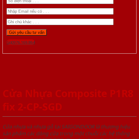
Gọi 0976.169.864
Cửa Nhựa Composite P1R8
fix 2-CP-SGD
Cửa nhựa và nhựa gỗ tại SAIGONDOOR là thương hiệu
sản phẩm các dòng cửa trong một chuỗi các hệ thống