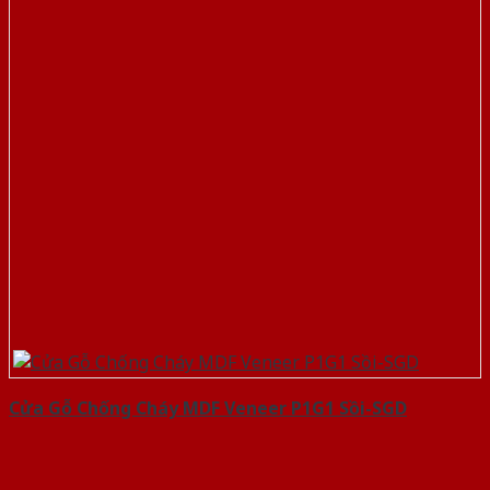
Cửa Gỗ Chống Cháy MDF Veneer P1G1 Sồi-SGD