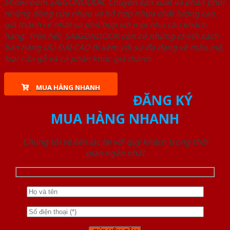
Showroom SAIGONDOOR. Chuyên sản xuất và phân phối
những dòng cửa nhựa và hỗ hợp nhựa chất lượng cao,
giá thành rẻ nhất và phù hợp với mọi nhu cầu khách
hàng. Trên hết, SAIGONDOOR còn có những chính sách
bán hàng ƯU ĐÃI CAO đi kèm với sự đa dạng về mẫu mã,
loại cửa gỗ và cả phân khúc giá thành.
MUA HÀNG NHANH
ĐĂNG KÝ
MUA HÀNG NHANH
Chúng tôi sẽ liên lạc lại với quý khách trong thời
gian ngắn nhất