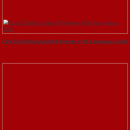
Cửa Gỗ Chống Cháy MDF Veneer P1R5 Xoan Đào-a-SGD