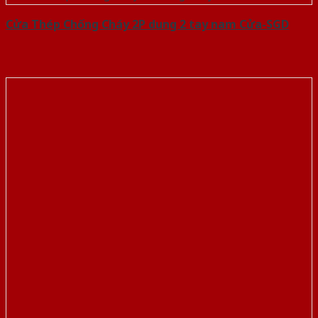
Cửa Thép Chống Cháy 2P dung 2 tay nam Cửa-SGD