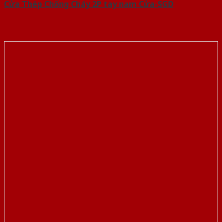
Cửa Thép Chống Cháy 2P tay nam Cửa-SGD