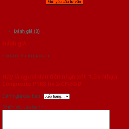
Đánh giá (0)
Đánh giá
Chưa có đánh giá nào.
Hãy là người đầu tiên nhận xét “Cửa Nhựa
Composite P1R8 fix 2-CP-SGD”
Đánh giá của bạn
*
Nhận xét của bạn
*