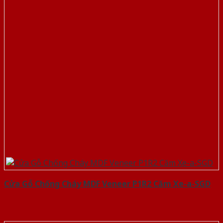
Cửa Gỗ Chống Cháy MDF Veneer P1R2 Căm Xe-a-SGD