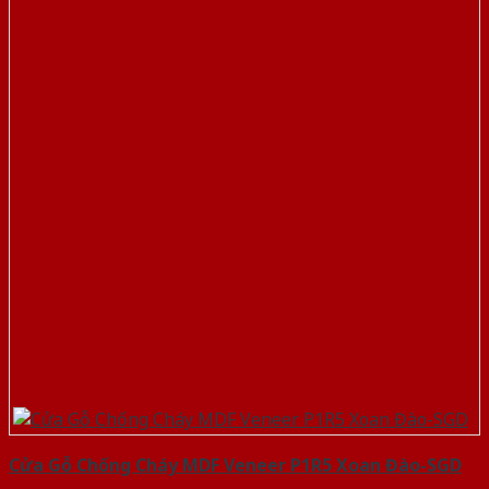
Cửa Gỗ Chống Cháy MDF Veneer P1R5 Xoan Đào-SGD