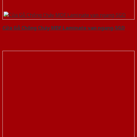
Cửa Gỗ Chống Cháy MDF Laminate van ngang-SGD