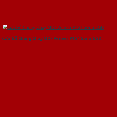
Cửa Gỗ Chống Cháy MDF Veneer P1G1 Sồi-a-SGD