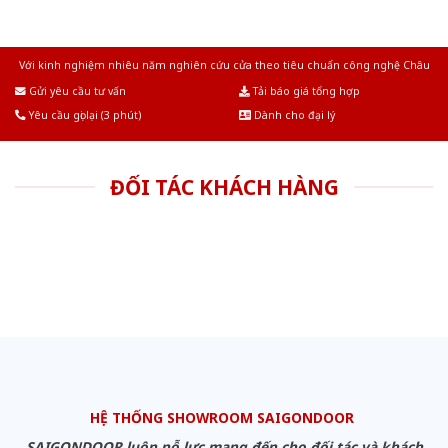
Với kinh nghiệm nhiêu năm nghiên cứu cửa theo tiêu chuẩn công nghệ Châu
Âu.Chúng tôi tự tin là nhà sản xuất & cung cấp hàng đầu tại Việt Nam!
Gửi yêu cầu tư vấn
Tải báo giá tổng hợp
Yêu cầu gọi lại (3 phút)
Dành cho đại lý
ĐỐI TÁC KHÁCH HÀNG
HỆ THỐNG SHOWROOM SAIGONDOOR
SAIGONDOOR luôn nỗ lực mang đến cho đối tác và khách