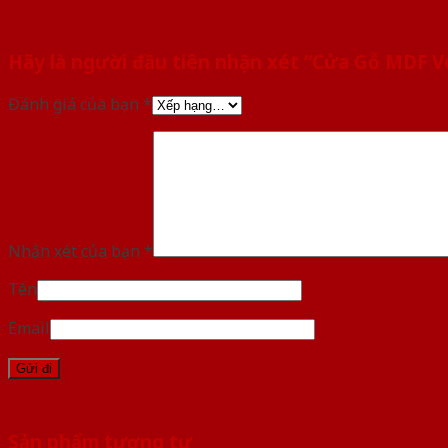
Hãy là người đầu tiên nhận xét “Cửa Gỗ MDF 
Đánh giá của bạn
*
Nhận xét của bạn
*
Tên
Email
Sản phẩm tương tự