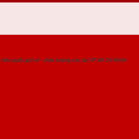
 THỐNG SHOWROOM SAIGONDOOR
hàn quốc giá rẻ - chất lượng cao tại TP Hồ Chí Minh