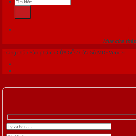
Tìm
kiếm:
HỆ
Mua cửa thép 
Trang chủ
/
Sản phẩm
/
CỬA GỖ
/
Cửa Gỗ MDF Veneer