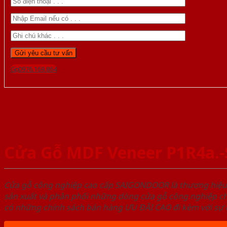
Gọi 0976.169.864
Cửa Gỗ MDF Veneer P1R4a.
Cửa gỗ công nghiệp cao cấp SAIGONDOOR là thương hiệ
sản xuất và phân phối những dòng cửa gỗ công nghiệp ch
có những chính sách bán hàng ƯU ĐÃI CAO đi kèm với sự đ