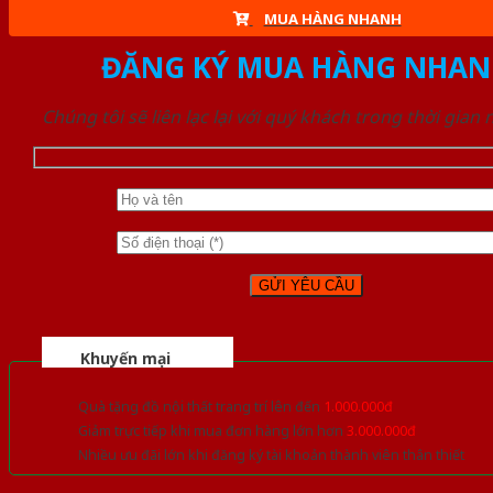
MUA HÀNG NHANH
ĐĂNG KÝ MUA HÀNG NHAN
Chúng tôi sẽ liên lạc lại với quý khách trong thời gian
Khuyến mại
Quà tặng đồ nội thất trang trí lên đến
1.000.000đ
Giảm trực tiếp khi mua đơn hàng lớn hơn
3.000.000đ
Nhiều ưu đãi lớn khi đăng ký tài khoản thành viên thân thiết