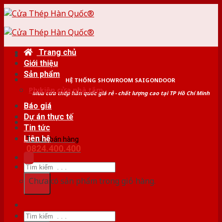
Skip
to
content
Trang chủ
Giới thiệu
Sản phẩm
HỆ THỐNG SHOWROOM SAIGONDOOR
Phụ kiện cửa nhà tắm
Mua cửa thép hàn quốc giá rẻ - chất lượng cao tại TP Hồ Chí Minh
Báo giá
Dự án thực tế
Tin tức
Liên hệ
Tư vấn bán hàng
0824.400.400
Tìm
kiếm:
Chưa có sản phẩm trong giỏ hàng.
Tìm