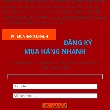
phân phối những dòng cửa gỗ công nghiệp chất lượng
cao, giá thành phù hợp với mọi nhu cầu khách hàng.
Trên hết, SAIGONDOOR còn có những chính sách bán
hàng ƯU ĐÃI CAO đi kèm với sự đa dạng về mẫu mã, loại
cửa gỗ và cả phân khúc giá thành.
MUA HÀNG NHANH
ĐĂNG KÝ
MUA HÀNG NHANH
Chúng tôi sẽ liên lạc lại với quý khách trong thời
gian ngắn nhất