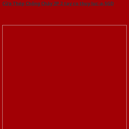
Cửa Thép Chống Cháy 2P 2 tay co thuy luc-a-SGD