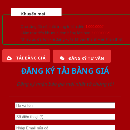
Khuyến mại
Quà tặng đồ nội thất trang trí lên đến
1.000.000đ
Giảm trực tiếp khi mua đơn hàng lớn hơn
3.000.000đ
Nhiều ưu đãi lớn khi đăng ký tài khoản thành viên thân thiết
TẢI BẢNG GIÁ
ĐĂNG KÝ TƯ VẤN
ĐĂNG KÝ TẢI BẢNG GIÁ
Đăng ký nhận báo giá mới nhất từ chúng tôi