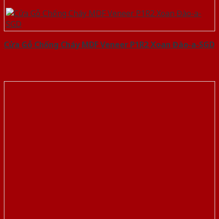
Cửa Gỗ Chống Cháy MDF Veneer P1R2 Xoan Đào-a-SGD