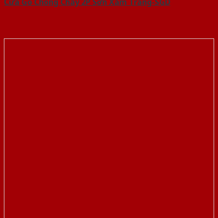
Cửa Gỗ Chống Cháy 2P Sơn Xám Trắng-SGD