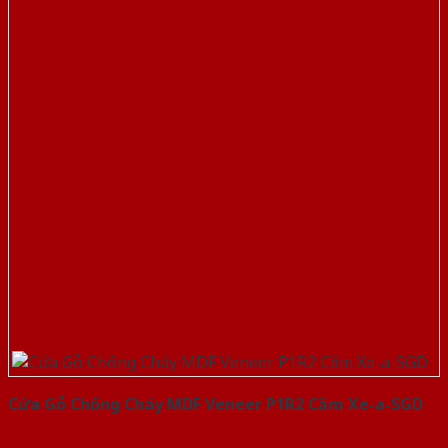
Cửa Gỗ Chống Cháy MDF Veneer P1R2 Căm Xe-a-SGD