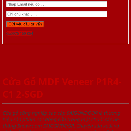
Gọi 0976.169.864
Cửa Gỗ MDF Veneer P1R4-
C1 2-SGD
Cửa gỗ công nghiệp cao cấp SAIGONDOOR là thương
hiệu sản phẩm các dòng cửa trong một chuỗi các hệ
thống Showroom SAIGONDOOR. Chuyên sản xuất và