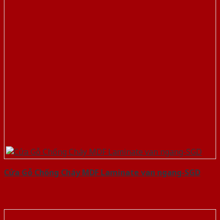
Cửa Gỗ Chống Cháy MDF Laminate van ngang-SGD