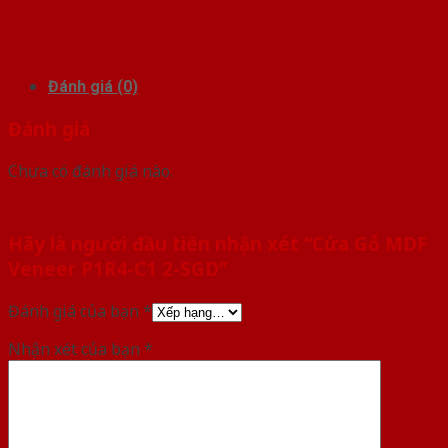
Đánh giá (0)
Đánh giá
Chưa có đánh giá nào.
Hãy là người đầu tiên nhận xét “Cửa Gỗ MDF
Veneer P1R4-C1 2-SGD”
Đánh giá của bạn
*
Nhận xét của bạn
*