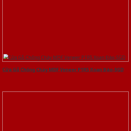
Cửa Gỗ Chống Cháy MDF Veneer P1R5 Xoan Đào-SGD