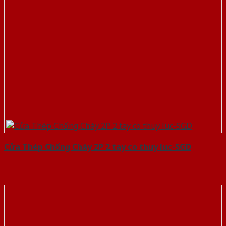
Cửa Thép Chống Cháy 2P 2 tay co thuy luc-SGD