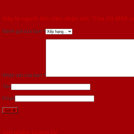
Hãy là người đầu tiên nhận xét “Cửa Gỗ MDF 
Đánh giá của bạn
*
Nhận xét của bạn
*
Tên
Email
Sản phẩm tương tự