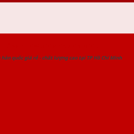
 THỐNG SHOWROOM SAIGONDOOR
hàn quốc giá rẻ - chất lượng cao tại TP Hồ Chí Minh