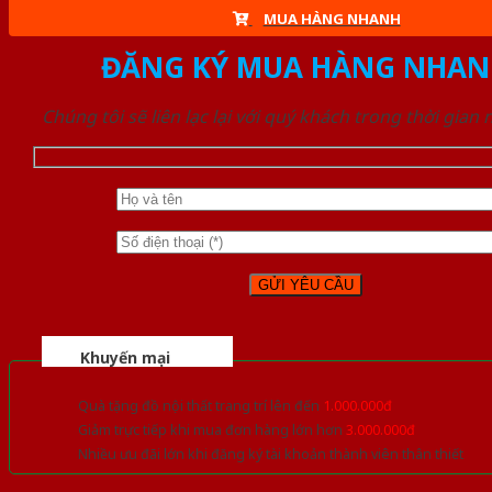
MUA HÀNG NHANH
ĐĂNG KÝ MUA HÀNG NHAN
Chúng tôi sẽ liên lạc lại với quý khách trong thời gian
Khuyến mại
Quà tặng đồ nội thất trang trí lên đến
1.000.000đ
Giảm trực tiếp khi mua đơn hàng lớn hơn
3.000.000đ
Nhiều ưu đãi lớn khi đăng ký tài khoản thành viên thân thiết