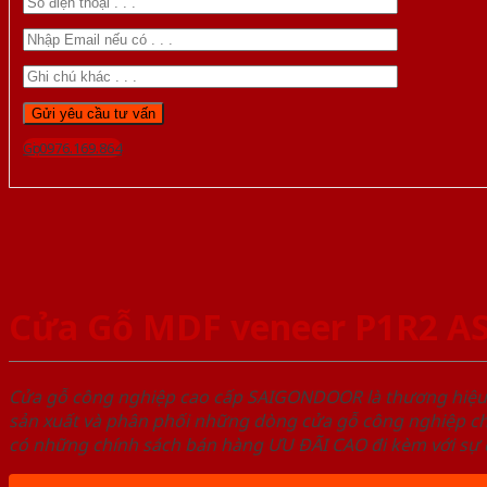
Gọi 0976.169.864
Cửa Gỗ MDF veneer P1R2 A
Cửa gỗ công nghiệp cao cấp SAIGONDOOR là thương hiệ
sản xuất và phân phối những dòng cửa gỗ công nghiệp ch
có những chính sách bán hàng ƯU ĐÃI CAO đi kèm với sự đ