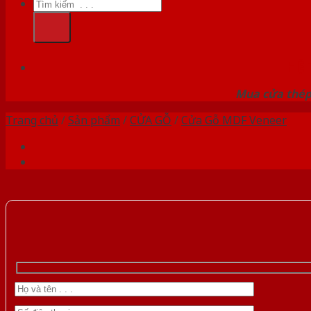
Tìm
kiếm:
HỆ
Mua cửa thép 
Trang chủ
/
Sản phẩm
/
CỬA GỖ
/
Cửa Gỗ MDF Veneer