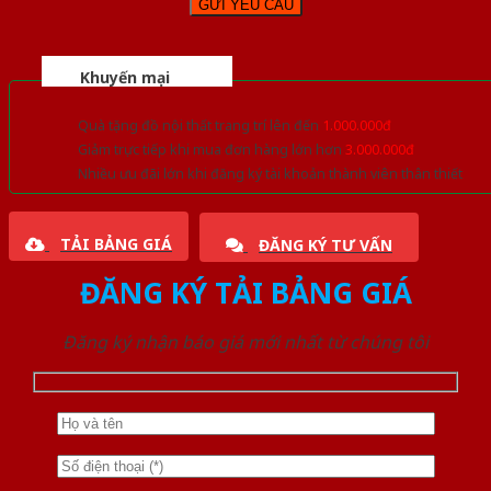
Khuyến mại
Quà tặng đồ nội thất trang trí lên đến
1.000.000đ
Giảm trực tiếp khi mua đơn hàng lớn hơn
3.000.000đ
Nhiều ưu đãi lớn khi đăng ký tài khoản thành viên thân thiết
TẢI BẢNG GIÁ
ĐĂNG KÝ TƯ VẤN
ĐĂNG KÝ TẢI BẢNG GIÁ
Đăng ký nhận báo giá mới nhất từ chúng tôi