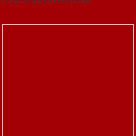
Cửa Gỗ Chống Cháy 2P Sơn Xám-SGD