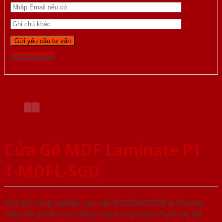
Gọi 0976.169.864
Cửa Gỗ MDF Laminate P1
1-MDFL-SGD
Cửa gỗ công nghiệp cao cấp SAIGONDOOR là thương
hiệu sản phẩm các dòng cửa trong một chuỗi các hệ