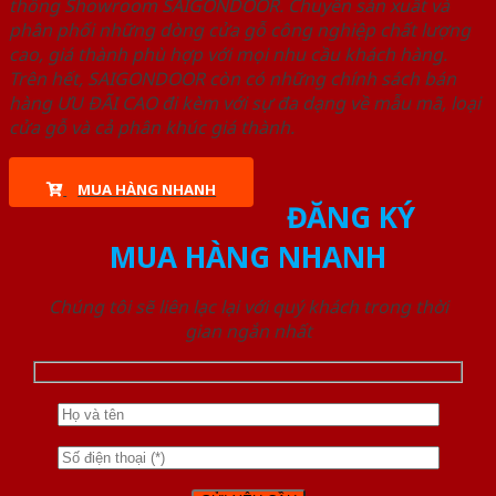
thống Showroom SAIGONDOOR. Chuyên sản xuất và
phân phối những dòng cửa gỗ công nghiệp chất lượng
cao, giá thành phù hợp với mọi nhu cầu khách hàng.
Trên hết, SAIGONDOOR còn có những chính sách bán
hàng ƯU ĐÃI CAO đi kèm với sự đa dạng về mẫu mã, loại
cửa gỗ và cả phân khúc giá thành.
MUA HÀNG NHANH
ĐĂNG KÝ
MUA HÀNG NHANH
Chúng tôi sẽ liên lạc lại với quý khách trong thời
gian ngắn nhất