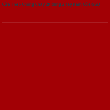
Cửa Thép Chống Cháy 2P dung 2 tay nam Cửa-SGD