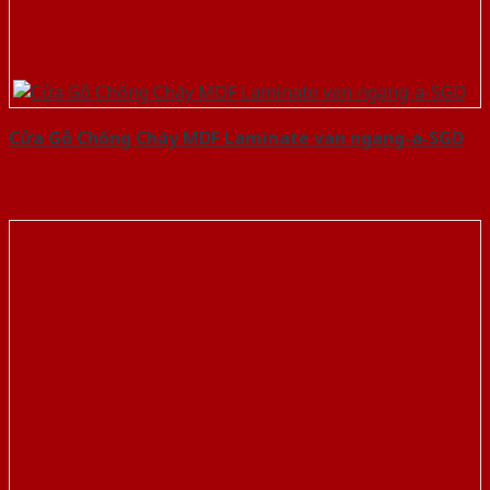
Cửa Gỗ Chống Cháy MDF Laminate van ngang-a-SGD