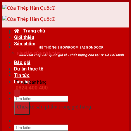
Skip
to
content
Trang chủ
Giới thiệu
Sản phẩm
HỆ THỐNG SHOWROOM SAIGONDOOR
Phụ kiện cửa nhà tắm
Mua cửa thép hàn quốc giá rẻ - chất lượng cao tại TP Hồ Chí Minh
Báo giá
Dự án thực tế
Tin tức
Liên hệ
Tư vấn bán hàng
0824.400.400
Tìm
kiếm:
Chưa có sản phẩm trong giỏ hàng.
Tìm