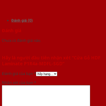
Đánh giá (0)
Đánh giá
Chưa có đánh giá nào.
Hãy là người đầu tiên nhận xét “Cửa Gỗ HDF
Laminate P1R4a-MDFL-SGD”
Đánh giá của bạn
*
Nhận xét của bạn
*