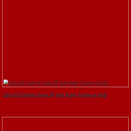
Cửa Gỗ Chống Cháy 2P Sơn Xám Trắng-a-SGD