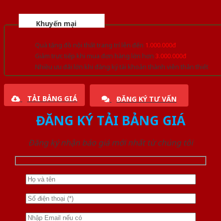
Khuyến mại
Quà tặng đồ nội thất trang trí lên đến
1.000.000đ
Giảm trực tiếp khi mua đơn hàng lớn hơn
3.000.000đ
Nhiều ưu đãi lớn khi đăng ký tài khoản thành viên thân thiết
TẢI BẢNG GIÁ
ĐĂNG KÝ TƯ VẤN
ĐĂNG KÝ TẢI BẢNG GIÁ
Đăng ký nhận báo giá mới nhất từ chúng tôi