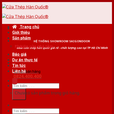
Skip
to
content
Trang chủ
Giới thiệu
Sản phẩm
HỆ THỐNG SHOWROOM SAIGONDOOR
Phụ kiện cửa nhà tắm
Mua cửa thép hàn quốc giá rẻ - chất lượng cao tại TP Hồ Chí Minh
Báo giá
Dự án thực tế
Tin tức
Liên hệ
Tư vấn bán hàng
0824.400.400
Tìm
kiếm:
Chưa có sản phẩm trong giỏ hàng.
Tìm