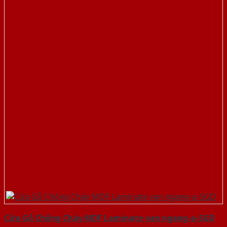
Cửa Gỗ Chống Cháy MDF Laminate van ngang-a-SGD