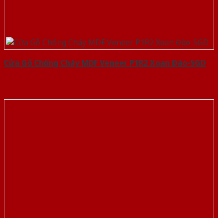
Cửa Gỗ Chống Cháy MDF Veneer P1R2 Xoan Đào-SGD