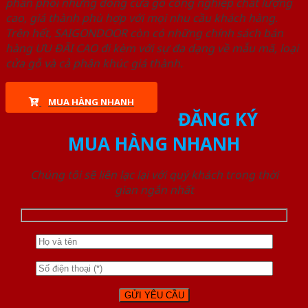
phân phối những dòng cửa gỗ công nghiệp chất lượng
cao, giá thành phù hợp với mọi nhu cầu khách hàng.
Trên hết, SAIGONDOOR còn có những chính sách bán
hàng ƯU ĐÃI CAO đi kèm với sự đa dạng về mẫu mã, loại
cửa gỗ và cả phân khúc giá thành.
MUA HÀNG NHANH
ĐĂNG KÝ
MUA HÀNG NHANH
Chúng tôi sẽ liên lạc lại với quý khách trong thời
gian ngắn nhất