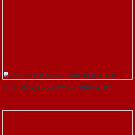
Cửa Gỗ Chống Cháy MDF Veneer P1G1 Sồi-SGD