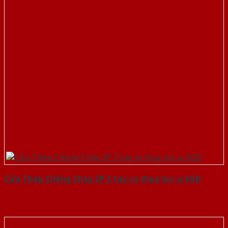
Cửa Thép Chống Cháy 2P 2 tay co thuy luc-a-SGD