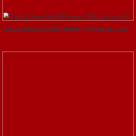
Cửa Gỗ Chống Cháy MDF Veneer P1R4 Căm Xe-a-SGD