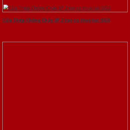
Cửa Thép Chống Cháy 2P 2 tay co thuy luc-SGD