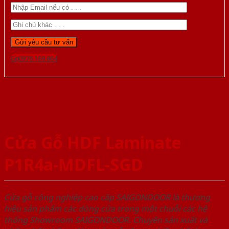
Gọi 0976.169.864
Cửa Gỗ HDF Laminate
P1R4a-MDFL-SGD
Cửa gỗ công nghiệp cao cấp SAIGONDOOR là thương
hiệu sản phẩm các dòng cửa trong một chuỗi các hệ
thống Showroom SAIGONDOOR. Chuyên sản xuất và