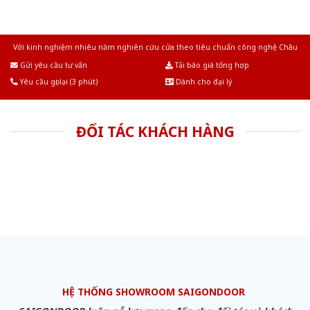
Với kinh nghiệm nhiêu năm nghiên cứu cửa theo tiêu chuẩn công nghệ Châu
Âu.Chúng tôi tự tin là nhà sản xuất & cung cấp hàng đầu tại Việt Nam!
Gửi yêu cầu tư vấn
Tải báo giá tổng hợp
Yêu cầu gọi lại (3 phút)
Dành cho đại lý
ĐỐI TÁC KHÁCH HÀNG
HỆ THỐNG SHOWROOM SAIGONDOOR