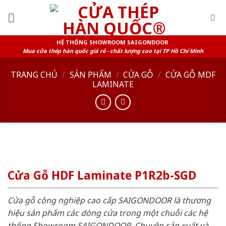
Skip
to
content
HỆ THỐNG SHOWROOM SAIGONDOOR
Mua cửa thép hàn quốc giá rẻ - chất lượng cao tại TP Hồ Chí Minh
TRANG CHỦ
/
SẢN PHẨM
/
CỬA GỖ
/
CỬA GỖ MDF
LAMINATE
Cửa Gỗ HDF Laminate P1R2b-SGD
Cửa gỗ công nghiệp cao cấp SAIGONDOOR là thương
hiệu sản phẩm các dòng cửa trong một chuỗi các hệ
thống Showroom SAIGONDOOR. Chuyên sản xuất và