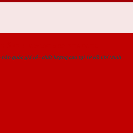
 THỐNG SHOWROOM SAIGONDOOR
hàn quốc giá rẻ - chất lượng cao tại TP Hồ Chí Minh