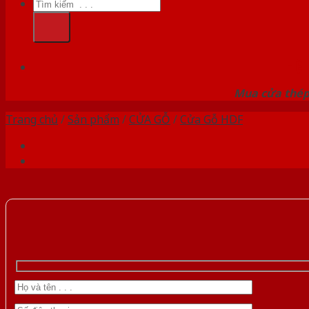
Tìm
kiếm:
HỆ
Mua cửa thép 
Trang chủ
/
Sản phẩm
/
CỬA GỖ
/
Cửa Gỗ HDF