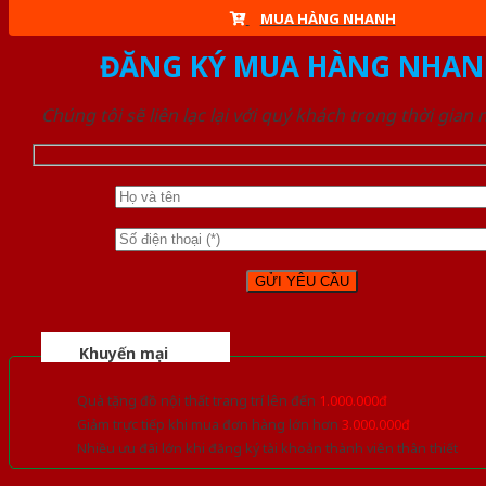
MUA HÀNG NHANH
ĐĂNG KÝ MUA HÀNG NHAN
Chúng tôi sẽ liên lạc lại với quý khách trong thời gian
Khuyến mại
Quà tặng đồ nội thất trang trí lên đến
1.000.000đ
Giảm trực tiếp khi mua đơn hàng lớn hơn
3.000.000đ
Nhiều ưu đãi lớn khi đăng ký tài khoản thành viên thân thiết