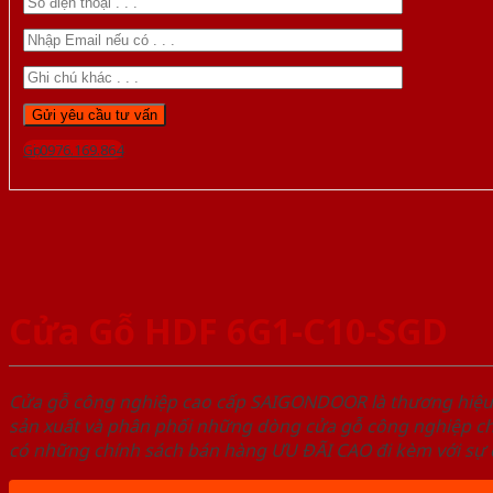
Gọi 0976.169.864
Cửa Gỗ HDF 6G1-C10-SGD
Cửa gỗ công nghiệp cao cấp SAIGONDOOR là thương hiệ
sản xuất và phân phối những dòng cửa gỗ công nghiệp ch
có những chính sách bán hàng ƯU ĐÃI CAO đi kèm với sự đ