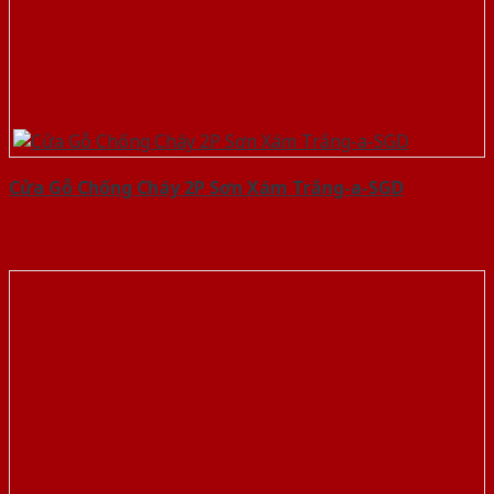
Cửa Gỗ Chống Cháy 2P Sơn Xám Trắng-a-SGD