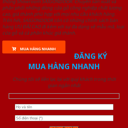
thống Showroom SAIGONDOOR. Chuyên sản xuất và
phân phối những dòng cửa gỗ công nghiệp chất lượng
cao, giá thành phù hợp với mọi nhu cầu khách hàng.
Trên hết, SAIGONDOOR còn có những chính sách bán
hàng ƯU ĐÃI CAO đi kèm với sự đa dạng về mẫu mã, loại
cửa gỗ và cả phân khúc giá thành.
MUA HÀNG NHANH
ĐĂNG KÝ
MUA HÀNG NHANH
Chúng tôi sẽ liên lạc lại với quý khách trong thời
gian ngắn nhất