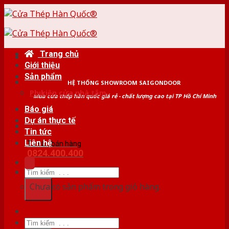
Skip
to
content
Trang chủ
Giới thiệu
Sản phẩm
HỆ THỐNG SHOWROOM SAIGONDOOR
Phụ kiện cửa nhà tắm
Mua cửa thép hàn quốc giá rẻ - chất lượng cao tại TP Hồ Chí Minh
Báo giá
Dự án thực tế
Tin tức
Liên hệ
Tư vấn bán hàng
0824.400.400
Tìm
kiếm:
Chưa có sản phẩm trong giỏ hàng.
Tìm