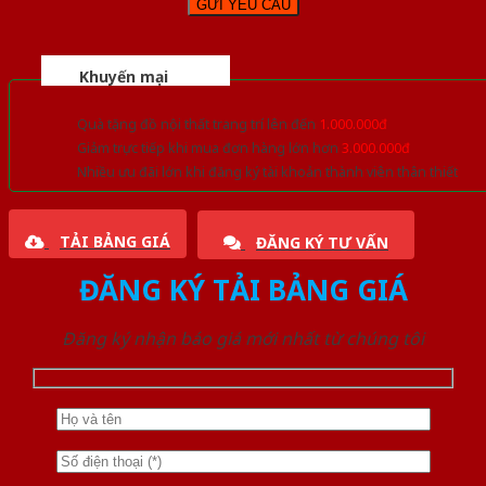
Khuyến mại
Quà tặng đồ nội thất trang trí lên đến
1.000.000đ
Giảm trực tiếp khi mua đơn hàng lớn hơn
3.000.000đ
Nhiều ưu đãi lớn khi đăng ký tài khoản thành viên thân thiết
TẢI BẢNG GIÁ
ĐĂNG KÝ TƯ VẤN
ĐĂNG KÝ TẢI BẢNG GIÁ
Đăng ký nhận báo giá mới nhất từ chúng tôi