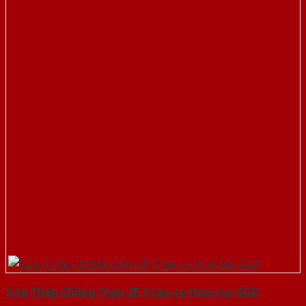
Cửa Thép Chống Cháy 2P 2 tay co thuy luc-SGD