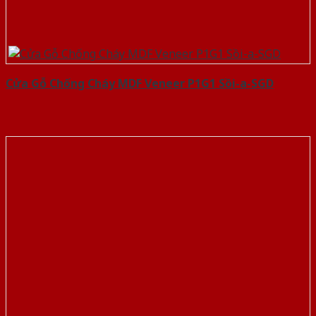
Cửa Gỗ Chống Cháy MDF Veneer P1G1 Sồi-a-SGD