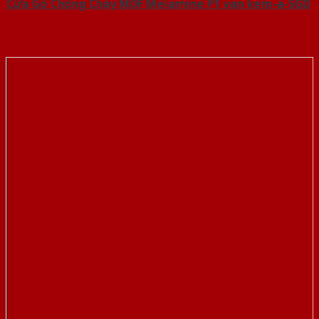
Cửa Gỗ Chống Cháy MDF Melamine P1 van kem-a-SGD