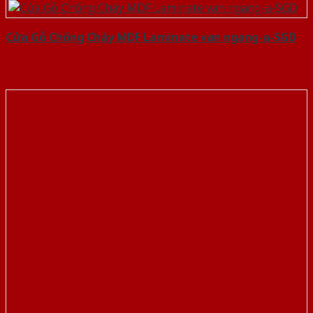
Cửa Gỗ Chống Cháy MDF Laminate van ngang-a-SGD