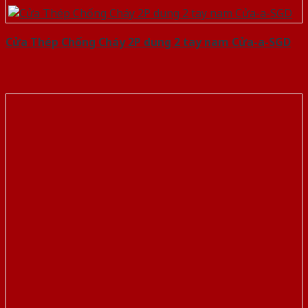
Cửa Thép Chống Cháy 2P dung 2 tay nam Cửa-a-SGD