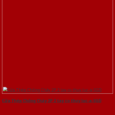
Cửa Thép Chống Cháy 2P 2 tay co thuy luc-a-SGD