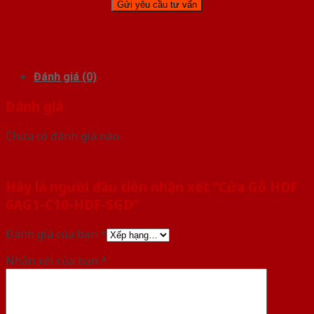
Đánh giá (0)
Đánh giá
Chưa có đánh giá nào.
Hãy là người đầu tiên nhận xét “Cửa Gỗ HDF
6AG1-C10-HDF-SGD”
Đánh giá của bạn
*
Nhận xét của bạn
*