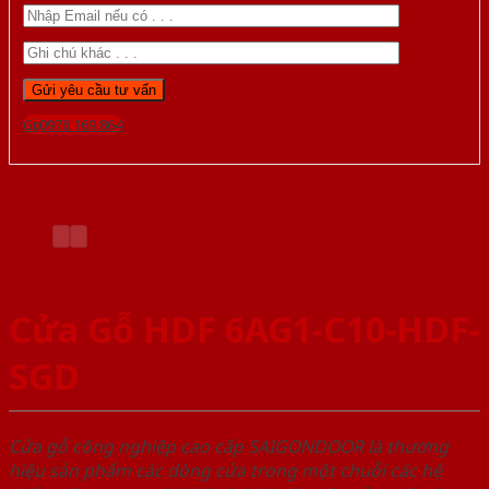
Gọi 0976.169.864
Cửa Gỗ HDF 6AG1-C10-HDF-
SGD
Cửa gỗ công nghiệp cao cấp SAIGONDOOR là thương
hiệu sản phẩm các dòng cửa trong một chuỗi các hệ