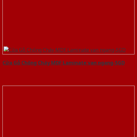
Cửa Gỗ Chống Cháy MDF Laminate van ngang-SGD