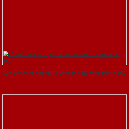
Cửa Gỗ Chống Cháy MDF Veneer P1R2 Xoan Đào-a-SGD