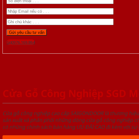
Gọi 0976.169.864
Cửa Gỗ Công Nghiệp SGD M
Cửa gỗ công nghiệp cao cấp SAIGONDOOR là thương hiệ
sản xuất và phân phối những dòng cửa gỗ công nghiệp ch
có những chính sách bán hàng ƯU ĐÃI CAO đi kèm với sự đ