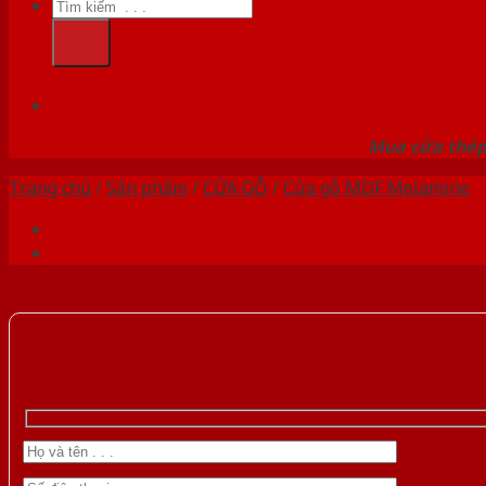
Tìm
kiếm:
HỆ
Mua cửa thép 
Trang chủ
/
Sản phẩm
/
CỬA GỖ
/
Cửa gỗ MDF Melamine