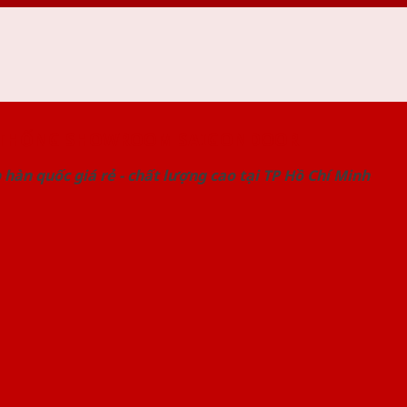
 THỐNG SHOWROOM SAIGONDOOR
hàn quốc giá rẻ - chất lượng cao tại TP Hồ Chí Minh