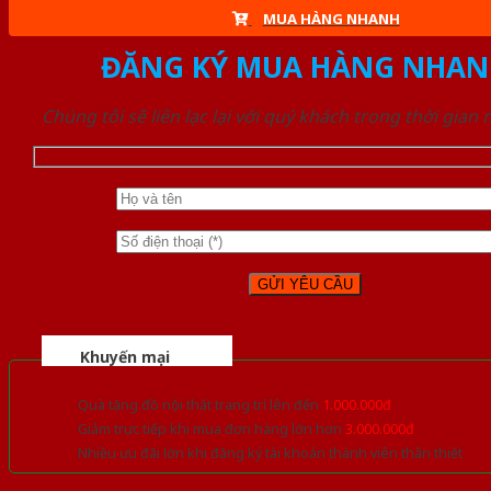
MUA HÀNG NHANH
ĐĂNG KÝ MUA HÀNG NHAN
Chúng tôi sẽ liên lạc lại với quý khách trong thời gian
Khuyến mại
Quà tặng đồ nội thất trang trí lên đến
1.000.000đ
Giảm trực tiếp khi mua đơn hàng lớn hơn
3.000.000đ
Nhiều ưu đãi lớn khi đăng ký tài khoản thành viên thân thiết