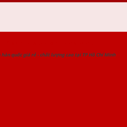
 THỐNG SHOWROOM SAIGONDOOR
hàn quốc giá rẻ - chất lượng cao tại TP Hồ Chí Minh