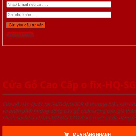
Gọi 0976.169.864
Cửa Gỗ Cao Cấp o fix-HQ-S
Cửa gỗ Hàn Quốc tại SAIGONDOOR là thương hiệu sản p
và phân phối những dòng cửa gỗ chất lượng cao, giá thà
chính sách bán hàng ƯU ĐÃI CAO đi kèm với sự đa dạng về
MUA HÀNG NHANH