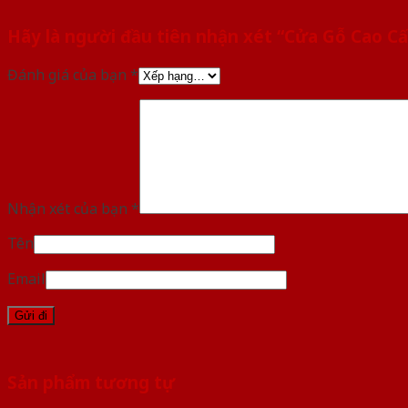
Hãy là người đầu tiên nhận xét “Cửa Gỗ Cao C
Đánh giá của bạn
*
Nhận xét của bạn
*
Tên
Email
Sản phẩm tương tự