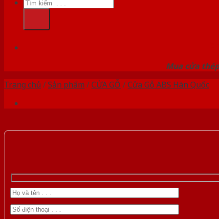
Tìm
kiếm:
HỆ
Mua cửa thép 
Trang chủ
/
Sản phẩm
/
CỬA GỖ
/
Cửa Gỗ ABS Hàn Quốc