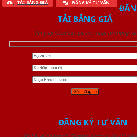
TẢI BẢNG GIÁ
ĐĂNG KÝ TƯ VẤN
ĐĂN
TẢI BẢNG GIÁ
Đăng ký nhận báo giá mới nhất từ chúng tôi
ĐĂNG KÝ TƯ VẤN
Liên hệ với chúng tôi để nhận được tư vấn chi tiết