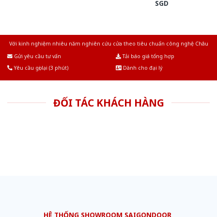
SGD
Với kinh nghiệm nhiêu năm nghiên cứu cửa theo tiêu chuẩn công nghệ Châu
Âu.Chúng tôi tự tin là nhà sản xuất & cung cấp hàng đầu tại Việt Nam!
Gửi yêu cầu tư vấn
Tải báo giá tổng hợp
Yêu cầu gọi lại (3 phút)
Dành cho đại lý
ĐỐI TÁC KHÁCH HÀNG
HỆ THỐNG SHOWROOM SAIGONDOOR