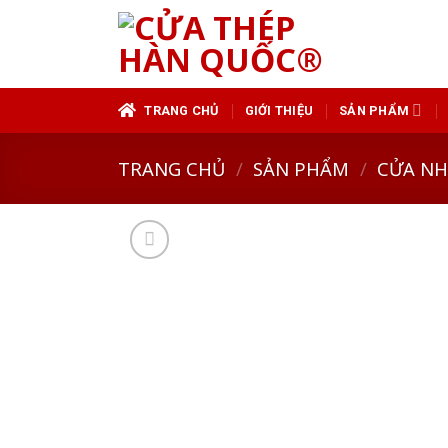
Skip
to
content
TRANG CHỦ
GIỚI THIỆU
SẢN PHẨM
TRANG CHỦ
/
SẢN PHẨM
/
CỬA N