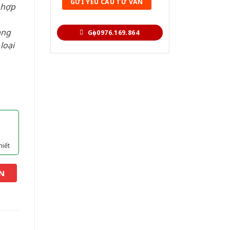
 hợp
àng
Gọi 0976.169.864
loại
hiết
N