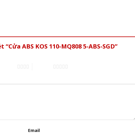
xét “Cửa ABS KOS 110-MQ808 5-ABS-SGD”
of 5 stars
5 of 5 stars
Email