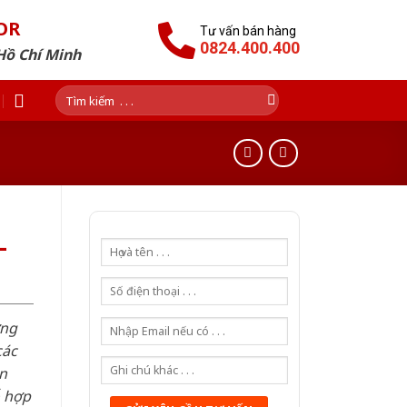
OR
Tư vấn bán hàng
0824.400.400
Hồ Chí Minh
Tìm
kiếm:
-
ơng
các
n
ỗ hợp