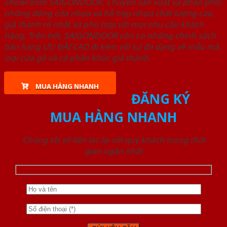
Showroom SAIGONDOOR. Chuyên sản xuất và phân phối
những dòng cửa nhựa và hỗ hợp nhựa chất lượng cao,
giá thành rẻ nhất và phù hợp với mọi nhu cầu khách
hàng. Trên hết, SAIGONDOOR còn có những chính sách
bán hàng ƯU ĐÃI CAO đi kèm với sự đa dạng về mẫu mã,
loại cửa gỗ và cả phân khúc giá thành.
MUA HÀNG NHANH
ĐĂNG KÝ
MUA HÀNG NHANH
Chúng tôi sẽ liên lạc lại với quý khách trong thời
gian ngắn nhất