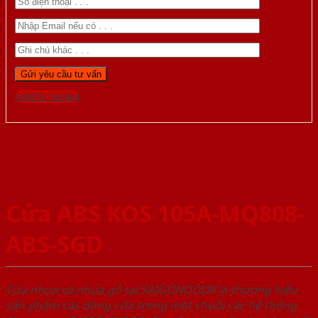
Gọi 0976.169.864
Cửa ABS KOS 105A-MQ808-
ABS-SGD
Cửa nhựa và nhựa gỗ tại SAIGONDOOR là thương hiệu
sản phẩm các dòng cửa trong một chuỗi các hệ thống