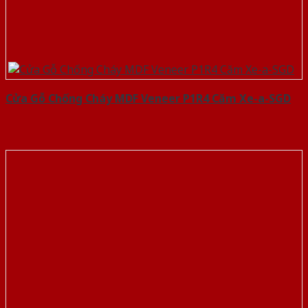
Cửa Gỗ Chống Cháy MDF Veneer P1R4 Căm Xe-a-SGD