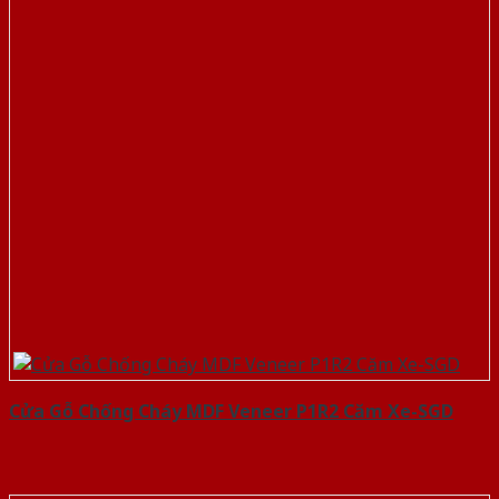
Cửa Gỗ Chống Cháy MDF Veneer P1R2 Căm Xe-SGD