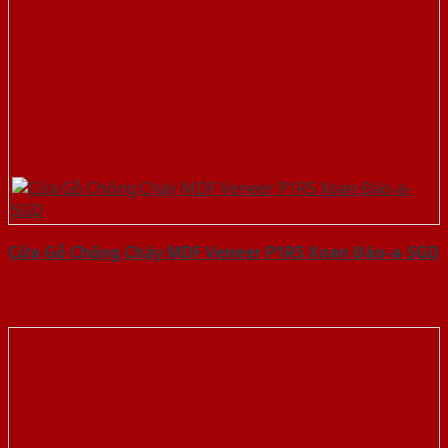
Cửa Gỗ Chống Cháy MDF Veneer P1R5 Xoan Đào-a-SGD