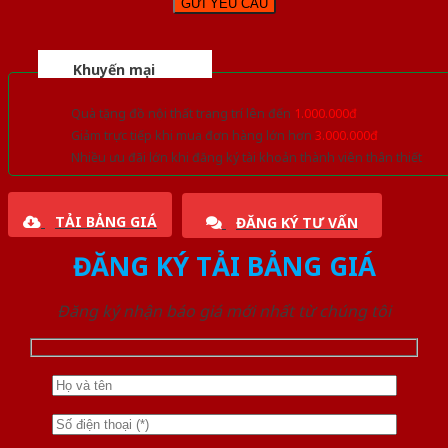
Khuyến mại
Quà tặng đồ nội thất trang trí lên đến
1.000.000đ
Giảm trực tiếp khi mua đơn hàng lớn hơn
3.000.000đ
Nhiều ưu đãi lớn khi đăng ký tài khoản thành viên thân thiết
TẢI BẢNG GIÁ
ĐĂNG KÝ TƯ VẤN
ĐĂNG KÝ TẢI BẢNG GIÁ
Đăng ký nhận báo giá mới nhất từ chúng tôi