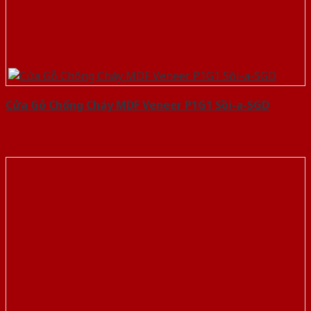
Cửa Gỗ Chống Cháy MDF Veneer P1G1 Sồi-a-SGD