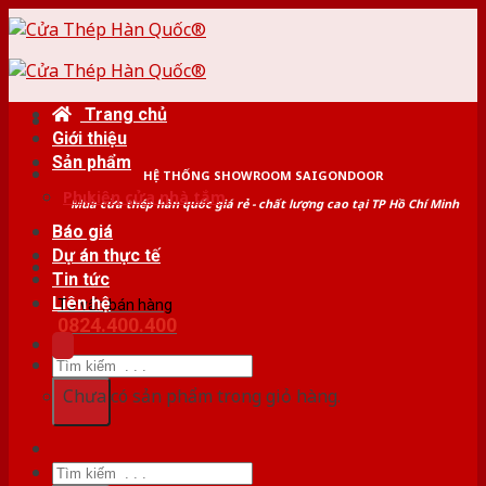
Skip
to
content
Trang chủ
Giới thiệu
Sản phẩm
HỆ THỐNG SHOWROOM SAIGONDOOR
Phụ kiện cửa nhà tắm
Mua cửa thép hàn quốc giá rẻ - chất lượng cao tại TP Hồ Chí Minh
Báo giá
Dự án thực tế
Tin tức
Liên hệ
Tư vấn bán hàng
0824.400.400
Tìm
kiếm:
Chưa có sản phẩm trong giỏ hàng.
Tìm