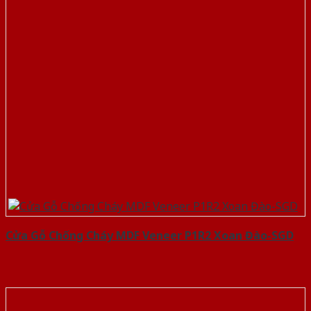
Cửa Gỗ Chống Cháy MDF Veneer P1R2 Xoan Đào-SGD