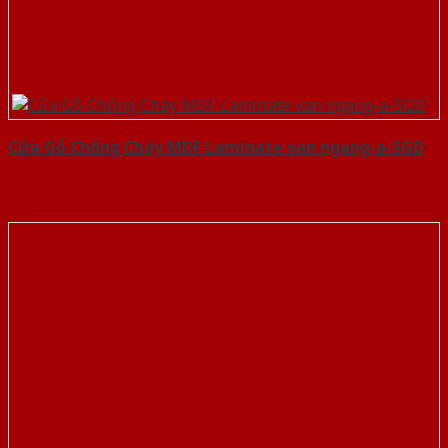
Cửa Gỗ Chống Cháy MDF Laminate van ngang-a-SGD