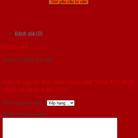
Đánh giá (0)
Đánh giá
Chưa có đánh giá nào.
Hãy là người đầu tiên nhận xét “Cửa ABS KOS
105A-MQ808-ABS-SGD”
Đánh giá của bạn
*
Nhận xét của bạn
*