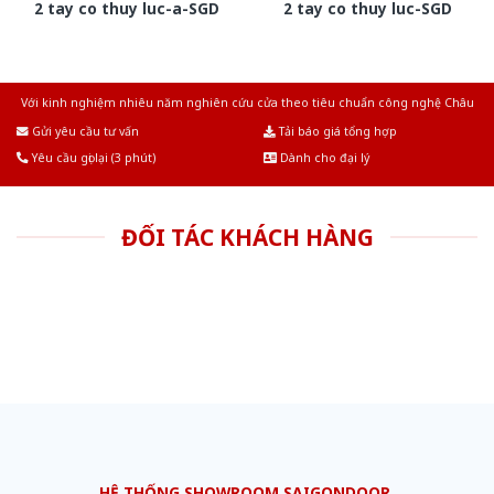
2 tay co thuy luc-a-SGD
2 tay co thuy luc-SGD
Với kinh nghiệm nhiêu năm nghiên cứu cửa theo tiêu chuẩn công nghệ Châu
Âu.Chúng tôi tự tin là nhà sản xuất & cung cấp hàng đầu tại Việt Nam!
Gửi yêu cầu tư vấn
Tải báo giá tổng hợp
Yêu cầu gọi lại (3 phút)
Dành cho đại lý
ĐỐI TÁC KHÁCH HÀNG
HỆ THỐNG SHOWROOM SAIGONDOOR