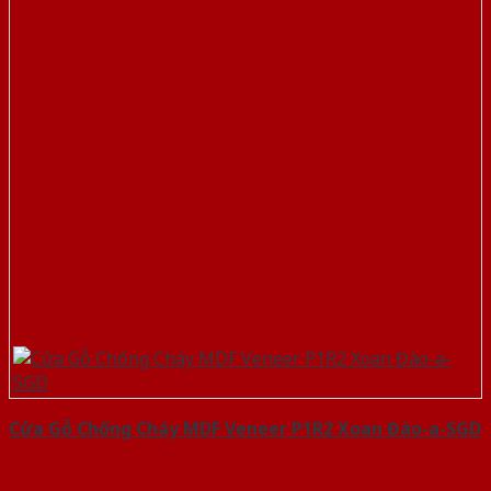
Cửa Gỗ Chống Cháy MDF Veneer P1R2 Xoan Đào-a-SGD