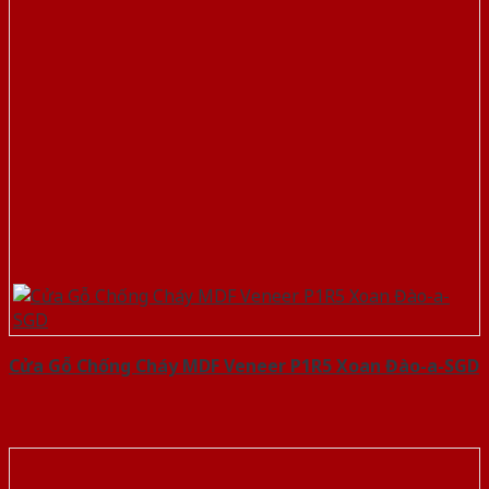
Cửa Gỗ Chống Cháy MDF Veneer P1R5 Xoan Đào-a-SGD