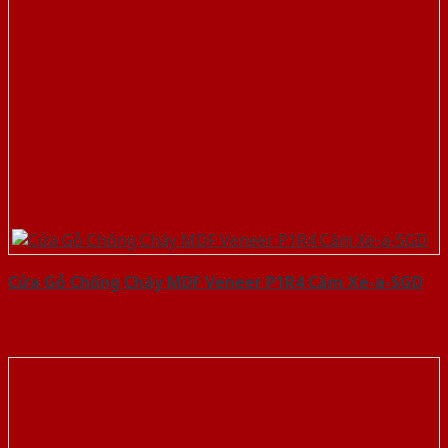
Cửa Gỗ Chống Cháy MDF Veneer P1R4 Căm Xe-a-SGD