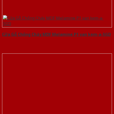
Cửa Gỗ Chống Cháy MDF Melamine P1 van kem-a-SGD