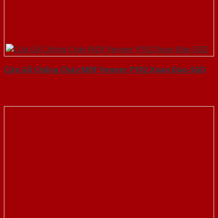
Cửa Gỗ Chống Cháy MDF Veneer P1R2 Xoan Đào-SGD