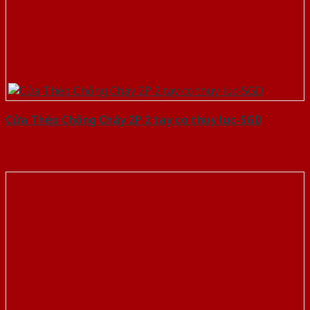
Cửa Thép Chống Cháy 2P 2 tay co thuy luc-SGD