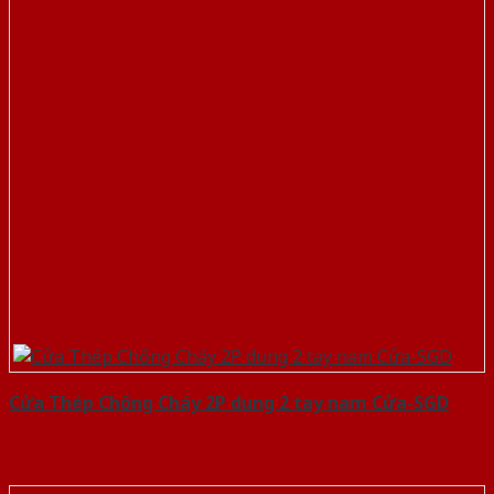
Cửa Thép Chống Cháy 2P dung 2 tay nam Cửa-SGD