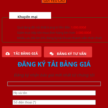
Khuyến mại
Quà tặng đồ nội thất trang trí lên đến
1.000.000đ
Giảm trực tiếp khi mua đơn hàng lớn hơn
3.000.000đ
Nhiều ưu đãi lớn khi đăng ký tài khoản thành viên thân thiết
TẢI BẢNG GIÁ
ĐĂNG KÝ TƯ VẤN
ĐĂNG KÝ TẢI BẢNG GIÁ
Đăng ký nhận báo giá mới nhất từ chúng tôi