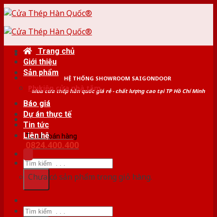
Skip
to
content
Trang chủ
Giới thiệu
Sản phẩm
HỆ THỐNG SHOWROOM SAIGONDOOR
Phụ kiện cửa nhà tắm
Mua cửa thép hàn quốc giá rẻ - chất lượng cao tại TP Hồ Chí Minh
Báo giá
Dự án thực tế
Tin tức
Liên hệ
Tư vấn bán hàng
0824.400.400
Tìm
kiếm:
Chưa có sản phẩm trong giỏ hàng.
Tìm