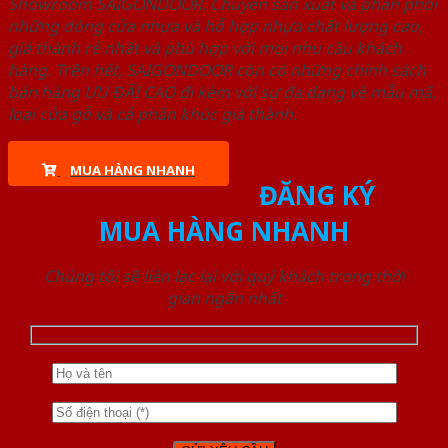
Showroom SAIGONDOOR. Chuyên sản xuất và phân phối
những dòng cửa nhựa và hỗ hợp nhựa chất lượng cao,
giá thành rẻ nhất và phù hợp với mọi nhu cầu khách
hàng. Trên hết, SAIGONDOOR còn có những chính sách
bán hàng ƯU ĐÃI CAO đi kèm với sự đa dạng về mẫu mã,
loại cửa gỗ và cả phân khúc giá thành.
MUA HÀNG NHANH
ĐĂNG KÝ
MUA HÀNG NHANH
Chúng tôi sẽ liên lạc lại với quý khách trong thời
gian ngắn nhất