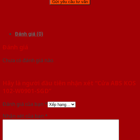
Đánh giá (0)
Đánh giá
Chưa có đánh giá nào.
Hãy là người đầu tiên nhận xét “Cửa ABS KOS
102-W0901-SGD”
Đánh giá của bạn
*
Nhận xét của bạn
*