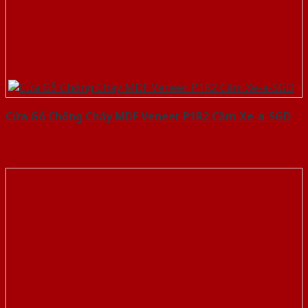
Cửa Gỗ Chống Cháy MDF Veneer P1R2 Căm Xe-a-SGD