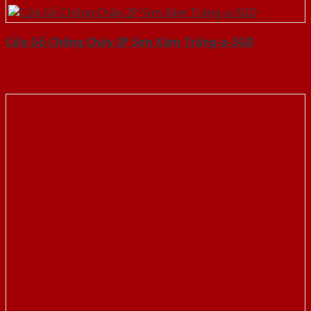
Cửa Gỗ Chống Cháy 2P Sơn Xám Trắng-a-SGD