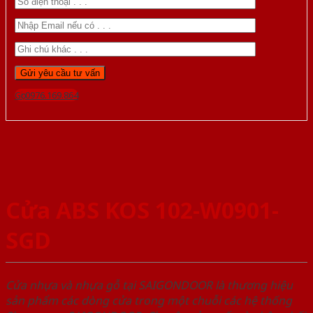
Gọi 0976.169.864
Cửa ABS KOS 102-W0901-
SGD
Cửa nhựa và nhựa gỗ tại SAIGONDOOR là thương hiệu
sản phẩm các dòng cửa trong một chuỗi các hệ thống