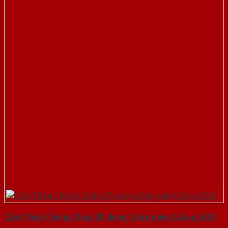
Cửa Thép Chống Cháy 2P dung 2 tay nam Cửa-a-SGD