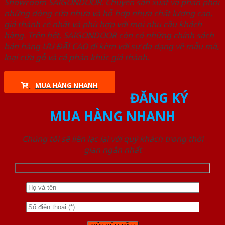
Showroom SAIGONDOOR. Chuyên sản xuất và phân phối
những dòng cửa nhựa và hỗ hợp nhựa chất lượng cao,
giá thành rẻ nhất và phù hợp với mọi nhu cầu khách
hàng. Trên hết, SAIGONDOOR còn có những chính sách
bán hàng ƯU ĐÃI CAO đi kèm với sự đa dạng về mẫu mã,
loại cửa gỗ và cả phân khúc giá thành.
MUA HÀNG NHANH
ĐĂNG KÝ
MUA HÀNG NHANH
Chúng tôi sẽ liên lạc lại với quý khách trong thời
gian ngắn nhất