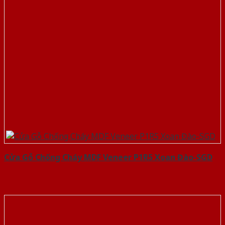
Cửa Gỗ Chống Cháy MDF Veneer P1R5 Xoan Đào-SGD