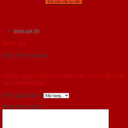
Đánh giá (0)
Đánh giá
Chưa có đánh giá nào.
Hãy là người đầu tiên nhận xét “Cửa ABS KOS
101-U6405-SGD”
Đánh giá của bạn
*
Nhận xét của bạn
*