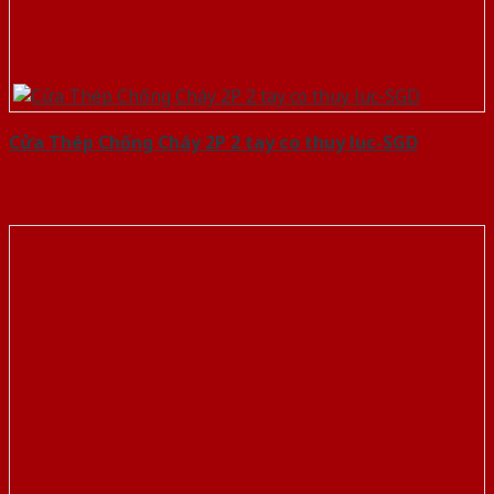
Cửa Thép Chống Cháy 2P 2 tay co thuy luc-SGD