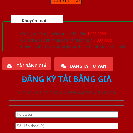
Khuyến mại
Quà tặng đồ nội thất trang trí lên đến
1.000.000đ
Giảm trực tiếp khi mua đơn hàng lớn hơn
3.000.000đ
Nhiều ưu đãi lớn khi đăng ký tài khoản thành viên thân thiết
TẢI BẢNG GIÁ
ĐĂNG KÝ TƯ VẤN
ĐĂNG KÝ TẢI BẢNG GIÁ
Đăng ký nhận báo giá mới nhất từ chúng tôi