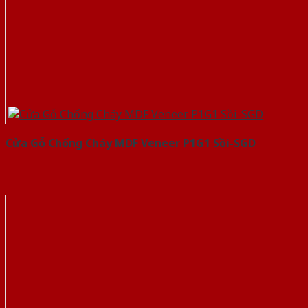
Cửa Gỗ Chống Cháy MDF Veneer P1G1 Sồi-SGD