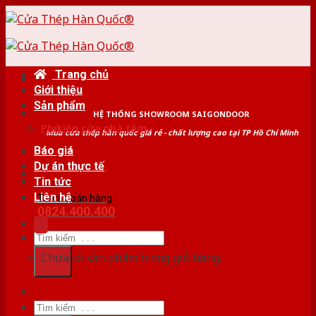
Skip
to
content
Trang chủ
Giới thiệu
Sản phẩm
HỆ THỐNG SHOWROOM SAIGONDOOR
Phụ kiện cửa nhà tắm
Mua cửa thép hàn quốc giá rẻ - chất lượng cao tại TP Hồ Chí Minh
Báo giá
Dự án thực tế
Tin tức
Liên hệ
Tư vấn bán hàng
0824.400.400
Tìm
kiếm:
Chưa có sản phẩm trong giỏ hàng.
Tìm