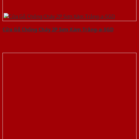
Cửa Gỗ Chống Cháy 2P Sơn Xám Trắng-a-SGD