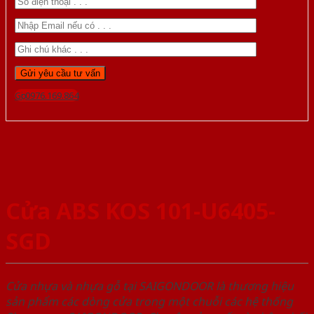
Gọi 0976.169.864
Cửa ABS KOS 101-U6405-
SGD
Cửa nhựa và nhựa gỗ tại SAIGONDOOR là thương hiệu
sản phẩm các dòng cửa trong một chuỗi các hệ thống