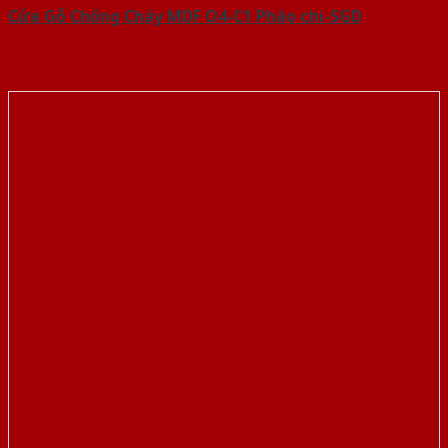
Cửa Gỗ Chống Cháy MDF O4-C1 Phào chi-SGD