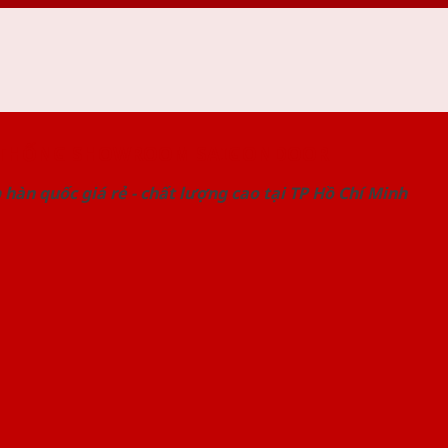
 THỐNG SHOWROOM SAIGONDOOR
hàn quốc giá rẻ - chất lượng cao tại TP Hồ Chí Minh