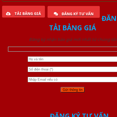
TẢI BẢNG GIÁ
ĐĂNG KÝ TƯ VẤN
ĐĂN
TẢI BẢNG GIÁ
Đăng ký nhận báo giá mới nhất từ chúng tôi
ĐĂNG KÝ TƯ VẤN