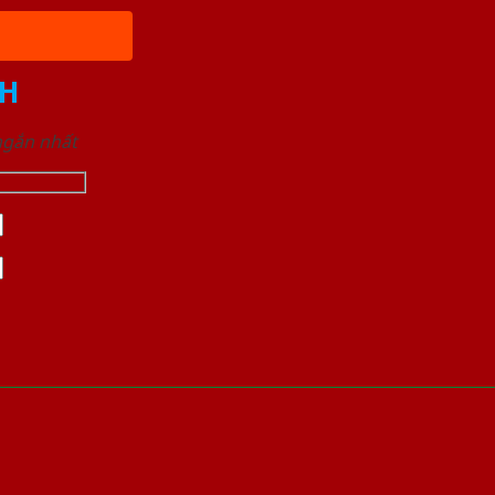
H
 ngắn nhất