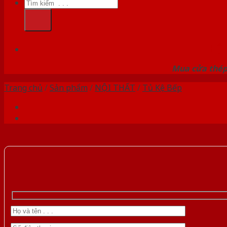
Tìm
kiếm:
HỆ
Mua cửa thép 
Trang chủ
/
Sản phẩm
/
NỘI THẤT
/
Tủ Kệ Bếp