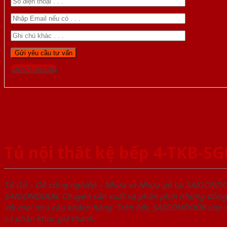
Gọi 0976.169.864
Tủ nội thất kệ bếp 4-TKB-S
Tủ Gỗ – Gỗ công nghiêp – Nhựa và Nhựa gỗ tại SAIGOND
SAIGONDOOR. Chuyên sản xuất và phân phối những dòng T
với mọi nhu cầu khách hàng. Trên hết, SAIGONDOOR còn c
cả phân khúc giá thành.