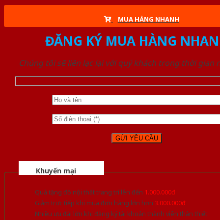
MUA HÀNG NHANH
ĐĂNG KÝ MUA HÀNG NHAN
Chúng tôi sẽ liên lạc lại với quý khách trong thời gian
Khuyến mại
Quà tặng đồ nội thất trang trí lên đến
1.000.000đ
Giảm trực tiếp khi mua đơn hàng lớn hơn
3.000.000đ
Nhiều ưu đãi lớn khi đăng ký tài khoản thành viên thân thiết