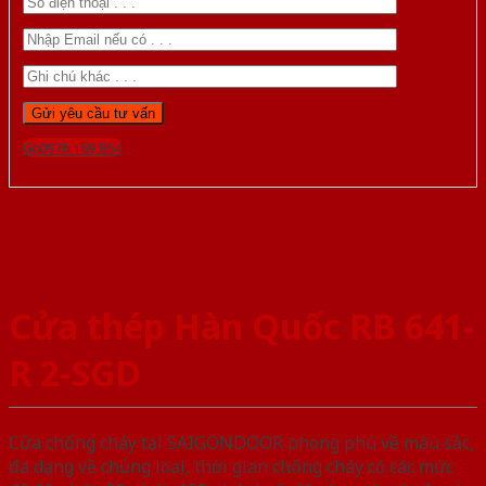
Gọi 0976.169.864
Cửa thép Hàn Quốc RB 641-
R 2-SGD
Cửa chống cháy tại SAIGONDOOR phong phú về màu sắc,
đa dạng về chủng loại, thời gian chống cháy có các mức