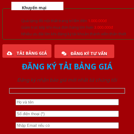
Khuyến mại
Quà tặng đồ nội thất trang trí lên đến
1.000.000đ
Giảm trực tiếp khi mua đơn hàng lớn hơn
3.000.000đ
Nhiều ưu đãi lớn khi đăng ký tài khoản thành viên thân thiết
TẢI BẢNG GIÁ
ĐĂNG KÝ TƯ VẤN
ĐĂNG KÝ TẢI BẢNG GIÁ
Đăng ký nhận báo giá mới nhất từ chúng tôi