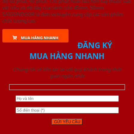
độ 60 phút, 90 phút, 120 phút hoặc lâu hơn tùy thuộc vào
vật liệu và độ dày của cánh cửa: 45mm, 50mm.
SAIGONDOOR là đơn vị chuyên cung cấp các sản phẩm
chất lượng cao.
MUA HÀNG NHANH
ĐĂNG KÝ
MUA HÀNG NHANH
Chúng tôi sẽ liên lạc lại với quý khách trong thời
gian ngắn nhất