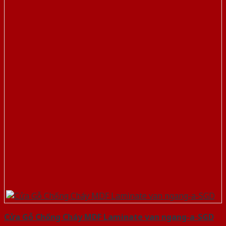
Cửa Gỗ Chống Cháy MDF Laminate van ngang-a-SGD