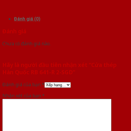
Đánh giá (0)
Đánh giá
Chưa có đánh giá nào.
Hãy là người đầu tiên nhận xét “Cửa thép
Hàn Quốc RB 641-R 2-SGD”
Đánh giá của bạn
*
Nhận xét của bạn
*