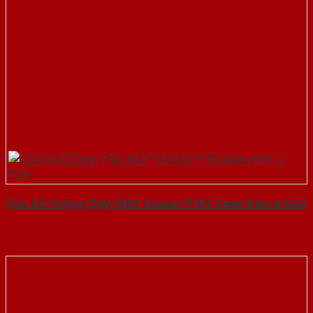
Cửa Gỗ Chống Cháy MDF Veneer P1R2 Xoan Đào-a-SGD