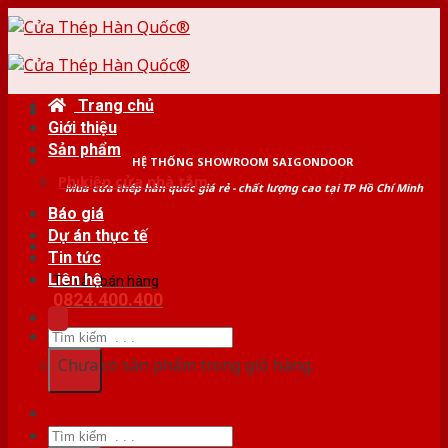
Skip
to
content
Trang chủ
Giới thiệu
Sản phẩm
HỆ THỐNG SHOWROOM SAIGONDOOR
Phụ kiện cửa nhà tắm
Mua cửa thép hàn quốc giá rẻ - chất lượng cao tại TP Hồ Chí Minh
Báo giá
Dự án thực tế
Tin tức
Liên hệ
Tư vấn bán hàng
0824.400.400
Tìm
kiếm:
Chưa có sản phẩm trong giỏ hàng.
Tìm