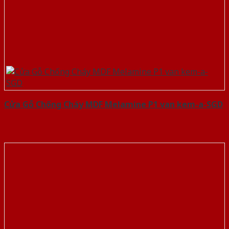
Cửa Gỗ Chống Cháy MDF Melamine P1 van kem-a-SGD