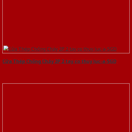
Cửa Thép Chống Cháy 2P 2 tay co thuy luc-a-SGD