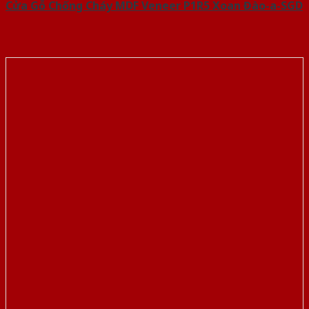
Cửa Gỗ Chống Cháy MDF Veneer P1R5 Xoan Đào-a-SGD