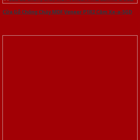
Cửa Gỗ Chống Cháy MDF Veneer P1R2 Căm Xe-a-SGD