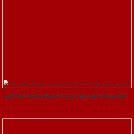
Cửa Thép Chống Cháy 2P dung 2 tay nam Cửa-a-SGD