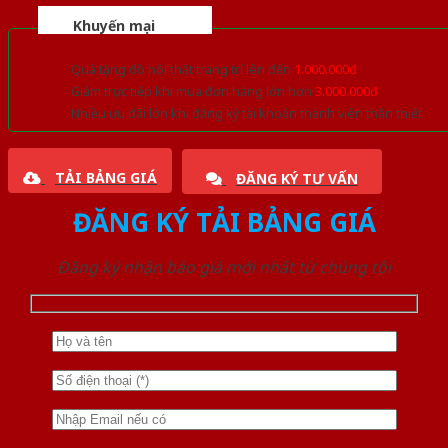
Khuyến mại
Quà tặng đồ nội thất trang trí lên đến
1.000.000đ
Giảm trực tiếp khi mua đơn hàng lớn hơn
3.000.000đ
Nhiều ưu đãi lớn khi đăng ký tài khoản thành viên thân thiết
TẢI BẢNG GIÁ
ĐĂNG KÝ TƯ VẤN
ĐĂNG KÝ TẢI BẢNG GIÁ
Đăng ký nhận báo giá mới nhất từ chúng tôi