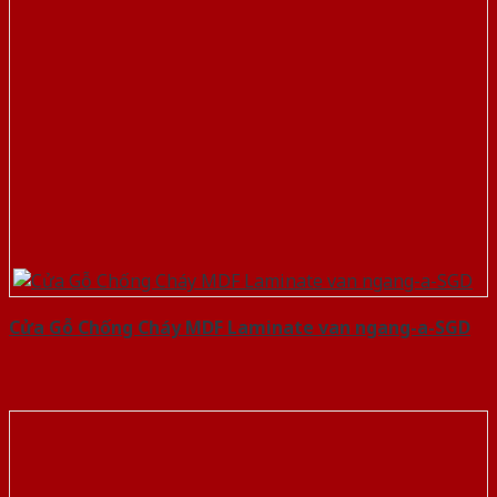
Cửa Gỗ Chống Cháy MDF Laminate van ngang-a-SGD