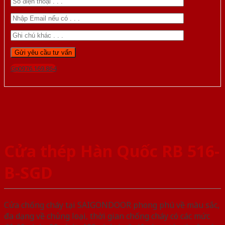
Gọi 0976.169.864
Cửa thép Hàn Quốc RB 516-
B-SGD
Cửa chống cháy tại SAIGONDOOR phong phú về màu sắc,
đa dạng về chủng loại, thời gian chống cháy có các mức