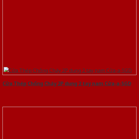
Cửa Thép Chống Cháy 2P dung 2 tay nam Cửa-a-SGD