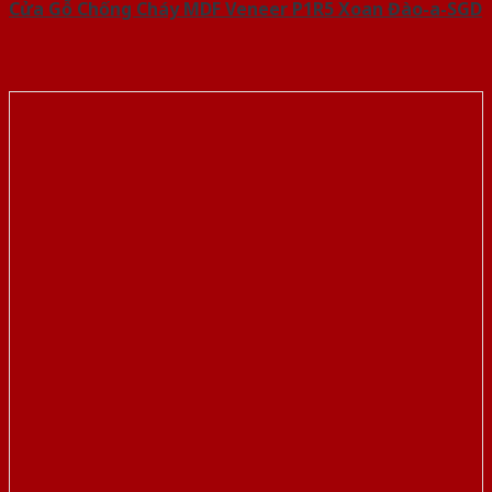
Cửa Gỗ Chống Cháy MDF Veneer P1R5 Xoan Đào-a-SGD