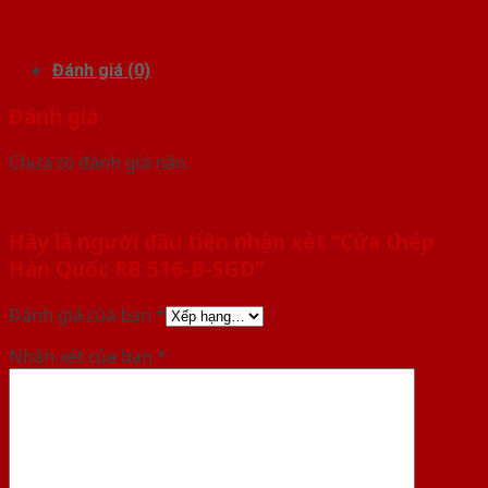
Đánh giá (0)
Đánh giá
Chưa có đánh giá nào.
Hãy là người đầu tiên nhận xét “Cửa thép
Hàn Quốc RB 516-B-SGD”
Đánh giá của bạn
*
Nhận xét của bạn
*