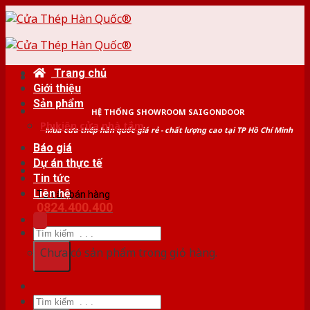
Skip
to
content
Trang chủ
Giới thiệu
Sản phẩm
HỆ THỐNG SHOWROOM SAIGONDOOR
Phụ kiện cửa nhà tắm
Mua cửa thép hàn quốc giá rẻ - chất lượng cao tại TP Hồ Chí Minh
Báo giá
Dự án thực tế
Tin tức
Liên hệ
Tư vấn bán hàng
0824.400.400
Tìm
kiếm:
Chưa có sản phẩm trong giỏ hàng.
Tìm