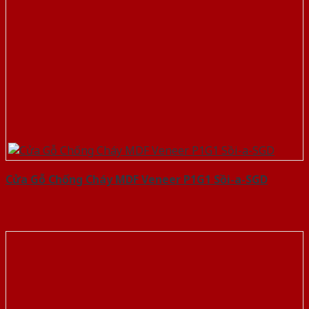
Cửa Gỗ Chống Cháy MDF Veneer P1G1 Sồi-a-SGD