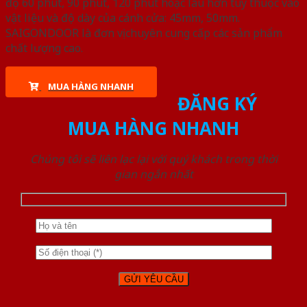
độ 60 phút, 90 phút, 120 phút hoặc lâu hơn tùy thuộc vào
vật liệu và độ dày của cánh cửa: 45mm, 50mm.
SAIGONDOOR là đơn vị chuyên cung cấp các sản phẩm
chất lượng cao.
MUA HÀNG NHANH
ĐĂNG KÝ
MUA HÀNG NHANH
Chúng tôi sẽ liên lạc lại với quý khách trong thời
gian ngắn nhất