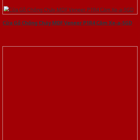
Cửa Gỗ Chống Cháy MDF Veneer P1R4 Căm Xe-a-SGD