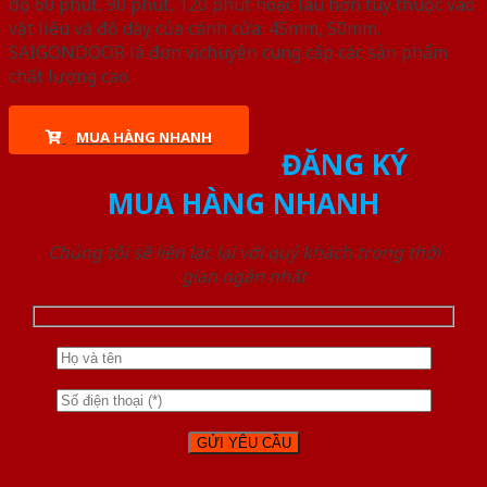
độ 60 phút, 90 phút, 120 phút hoặc lâu hơn tùy thuộc vào
vật liệu và độ dày của cánh cửa: 45mm, 50mm.
SAIGONDOOR là đơn vị chuyên cung cấp các sản phẩm
chất lượng cao.
MUA HÀNG NHANH
ĐĂNG KÝ
MUA HÀNG NHANH
Chúng tôi sẽ liên lạc lại với quý khách trong thời
gian ngắn nhất