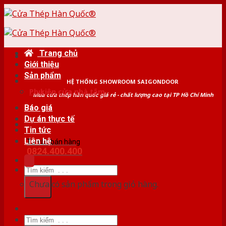
Skip
to
content
Trang chủ
Giới thiệu
Sản phẩm
HỆ THỐNG SHOWROOM SAIGONDOOR
Phụ kiện cửa nhà tắm
Mua cửa thép hàn quốc giá rẻ - chất lượng cao tại TP Hồ Chí Minh
Báo giá
Dự án thực tế
Tin tức
Liên hệ
Tư vấn bán hàng
0824.400.400
Tìm
kiếm:
Chưa có sản phẩm trong giỏ hàng.
Tìm