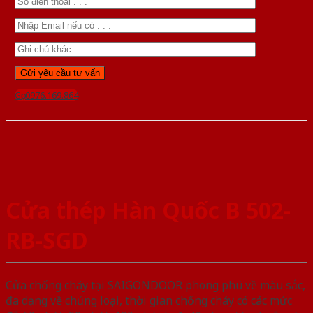
Gọi 0976.169.864
Cửa thép Hàn Quốc B 502-
RB-SGD
Cửa chống cháy tại SAIGONDOOR phong phú về màu sắc,
đa dạng về chủng loại, thời gian chống cháy có các mức