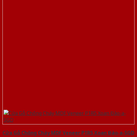
Cửa Gỗ Chống Cháy MDF Veneer P1R5 Xoan Đào-a-SGD