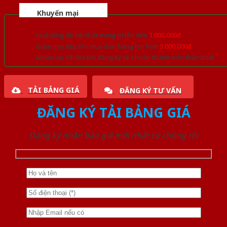
Khuyến mại
Quà tặng đồ nội thất trang trí lên đến
1.000.000đ
Giảm trực tiếp khi mua đơn hàng lớn hơn
3.000.000đ
Nhiều ưu đãi lớn khi đăng ký tài khoản thành viên thân thiết
TẢI BẢNG GIÁ
ĐĂNG KÝ TƯ VẤN
ĐĂNG KÝ TẢI BẢNG GIÁ
Đăng ký nhận báo giá mới nhất từ chúng tôi