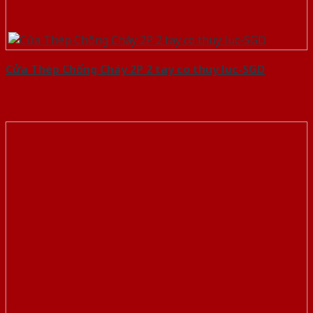
Cửa Thép Chống Cháy 2P 2 tay co thuy luc-SGD