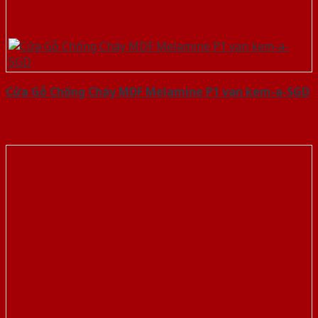
Cửa Gỗ Chống Cháy MDF Melamine P1 van kem-a-SGD