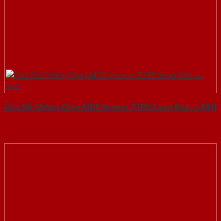
Cửa Gỗ Chống Cháy MDF Veneer P1R5 Xoan Đào-a-SGD