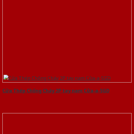
Cửa Thép Chống Cháy 2P tay nam Cửa-a-SGD