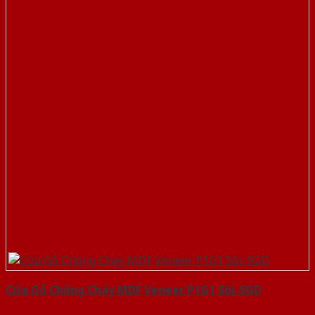
Cửa Gỗ Chống Cháy MDF Veneer P1G1 Sồi-SGD