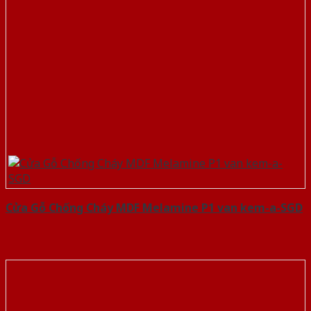
Cửa Gỗ Chống Cháy MDF Melamine P1 van kem-a-SGD