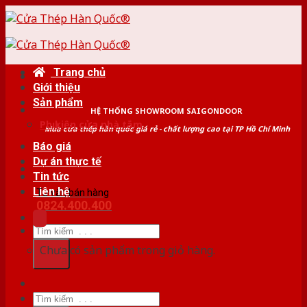
Skip
to
content
Trang chủ
Giới thiệu
Sản phẩm
HỆ THỐNG SHOWROOM SAIGONDOOR
Phụ kiện cửa nhà tắm
Mua cửa thép hàn quốc giá rẻ - chất lượng cao tại TP Hồ Chí Minh
Báo giá
Dự án thực tế
Tin tức
Liên hệ
Tư vấn bán hàng
0824.400.400
Tìm
kiếm:
Chưa có sản phẩm trong giỏ hàng.
Tìm