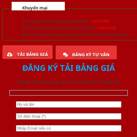
Khuyến mại
Quà tặng đồ nội thất trang trí lên đến
1.000.000đ
Giảm trực tiếp khi mua đơn hàng lớn hơn
3.000.000đ
Nhiều ưu đãi lớn khi đăng ký tài khoản thành viên thân thiết
TẢI BẢNG GIÁ
ĐĂNG KÝ TƯ VẤN
ĐĂNG KÝ TẢI BẢNG GIÁ
Đăng ký nhận báo giá mới nhất từ chúng tôi