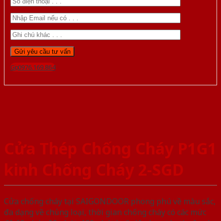
Gọi 0976.169.864
Cửa Thép Chống Cháy P1G1
kinh Chống Cháy 2-SGD
Cửa chống cháy tại SAIGONDOOR phong phú về màu sắc,
đa dạng về chủng loại, thời gian chống cháy có các mức