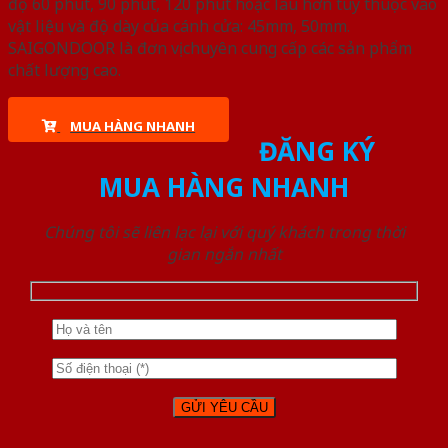
độ 60 phút, 90 phút, 120 phút hoặc lâu hơn tùy thuộc vào
vật liệu và độ dày của cánh cửa: 45mm, 50mm.
SAIGONDOOR là đơn vị chuyên cung cấp các sản phẩm
chất lượng cao.
MUA HÀNG NHANH
ĐĂNG KÝ
MUA HÀNG NHANH
Chúng tôi sẽ liên lạc lại với quý khách trong thời
gian ngắn nhất