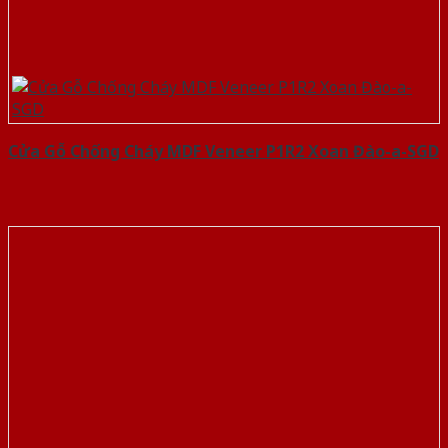
Cửa Gỗ Chống Cháy MDF Veneer P1R2 Xoan Đào-a-SGD