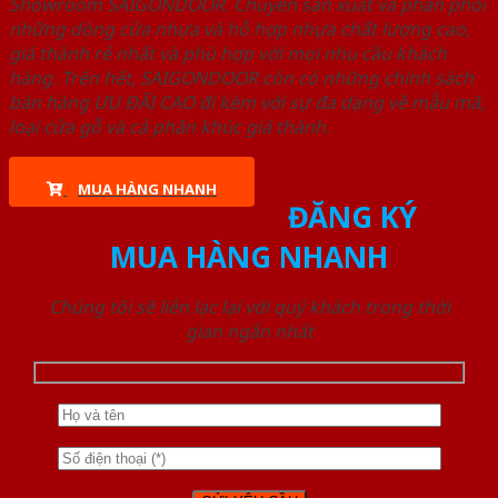
Showroom SAIGONDOOR. Chuyên sản xuất và phân phối
những dòng cửa nhựa và hỗ hợp nhựa chất lượng cao,
giá thành rẻ nhất và phù hợp với mọi nhu cầu khách
hàng. Trên hết, SAIGONDOOR còn có những chính sách
bán hàng ƯU ĐÃI CAO đi kèm với sự đa dạng về mẫu mã,
loại cửa gỗ và cả phân khúc giá thành.
MUA HÀNG NHANH
ĐĂNG KÝ
MUA HÀNG NHANH
Chúng tôi sẽ liên lạc lại với quý khách trong thời
gian ngắn nhất