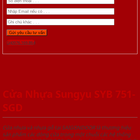
Gọi 0976.169.864
Cửa Nhựa Sungyu SYB 751-
SGD
Cửa nhựa và nhựa gỗ tại SAIGONDOOR là thương hiệu
sản phẩm các dòng cửa trong một chuỗi các hệ thống