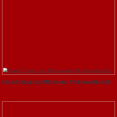
Cửa Gỗ Chống Cháy MDF Veneer P1R2 Xoan Đào-SGD