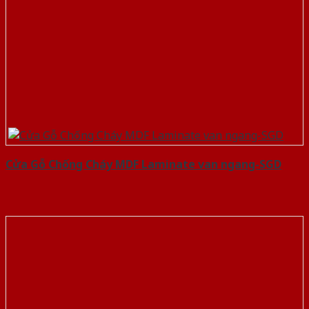
Cửa Gỗ Chống Cháy MDF Laminate van ngang-SGD