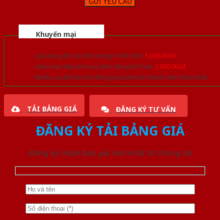
Khuyến mại
Quà tặng đồ nội thất trang trí lên đến
1.000.000đ
Giảm trực tiếp khi mua đơn hàng lớn hơn
3.000.000đ
Nhiều ưu đãi lớn khi đăng ký tài khoản thành viên thân thiết
TẢI BẢNG GIÁ
ĐĂNG KÝ TƯ VẤN
ĐĂNG KÝ TẢI BẢNG GIÁ
Đăng ký nhận báo giá mới nhất từ chúng tôi