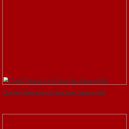
Cửa Gỗ Chống Cháy 2P Sơn Xám Trắng-a-SGD