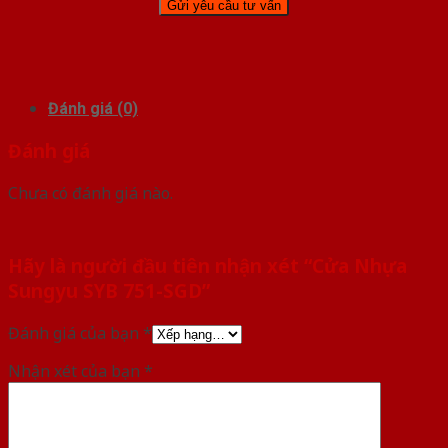
Đánh giá (0)
Đánh giá
Chưa có đánh giá nào.
Hãy là người đầu tiên nhận xét “Cửa Nhựa
Sungyu SYB 751-SGD”
Đánh giá của bạn
*
Nhận xét của bạn
*