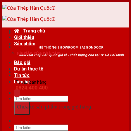
Skip
to
content
Trang chủ
Giới thiệu
Sản phẩm
HỆ THỐNG SHOWROOM SAIGONDOOR
Phụ kiện cửa nhà tắm
Mua cửa thép hàn quốc giá rẻ - chất lượng cao tại TP Hồ Chí Minh
Báo giá
Dự án thực tế
Tin tức
Liên hệ
Tư vấn bán hàng
0824.400.400
Tìm
kiếm:
Chưa có sản phẩm trong giỏ hàng.
Tìm