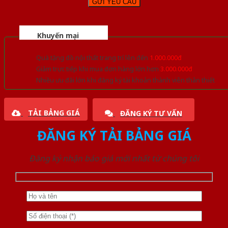
Khuyến mại
Quà tặng đồ nội thất trang trí lên đến
1.000.000đ
Giảm trực tiếp khi mua đơn hàng lớn hơn
3.000.000đ
Nhiều ưu đãi lớn khi đăng ký tài khoản thành viên thân thiết
TẢI BẢNG GIÁ
ĐĂNG KÝ TƯ VẤN
ĐĂNG KÝ TẢI BẢNG GIÁ
Đăng ký nhận báo giá mới nhất từ chúng tôi