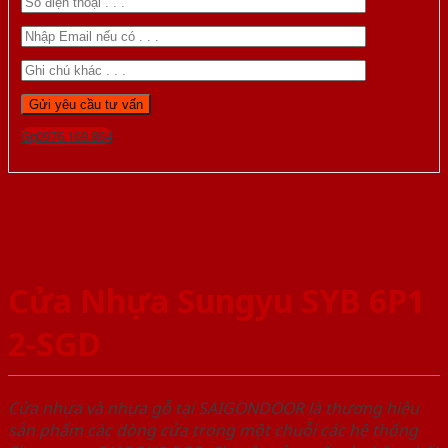
Gọi 0976.169.864
Cửa Nhựa Sungyu SYB 6P1
2-SGD
Cửa nhựa và nhựa gỗ tại SAIGONDOOR là thương hiệu
sản phẩm các dòng cửa trong một chuỗi các hệ thống