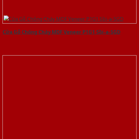
Cửa Gỗ Chống Cháy MDF Veneer P1G1 Sồi-a-SGD