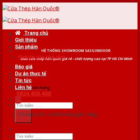
Skip
to
content
Trang chủ
Giới thiệu
Sản phẩm
HỆ THỐNG SHOWROOM SAIGONDOOR
Phụ kiện cửa nhà tắm
Mua cửa thép hàn quốc giá rẻ - chất lượng cao tại TP Hồ Chí Minh
Báo giá
Dự án thực tế
Tin tức
Liên hệ
Tư vấn bán hàng
0824.400.400
Tìm
kiếm:
Chưa có sản phẩm trong giỏ hàng.
Tìm