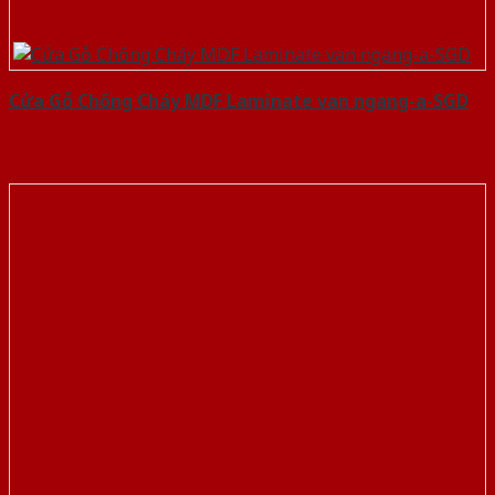
Cửa Gỗ Chống Cháy MDF Laminate van ngang-a-SGD