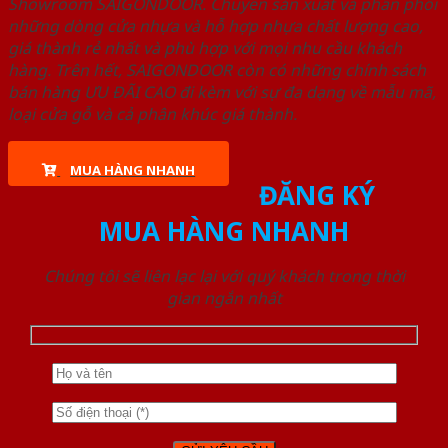
Showroom SAIGONDOOR. Chuyên sản xuất và phân phối
những dòng cửa nhựa và hỗ hợp nhựa chất lượng cao,
giá thành rẻ nhất và phù hợp với mọi nhu cầu khách
hàng. Trên hết, SAIGONDOOR còn có những chính sách
bán hàng ƯU ĐÃI CAO đi kèm với sự đa dạng về mẫu mã,
loại cửa gỗ và cả phân khúc giá thành.
MUA HÀNG NHANH
ĐĂNG KÝ
MUA HÀNG NHANH
Chúng tôi sẽ liên lạc lại với quý khách trong thời
gian ngắn nhất