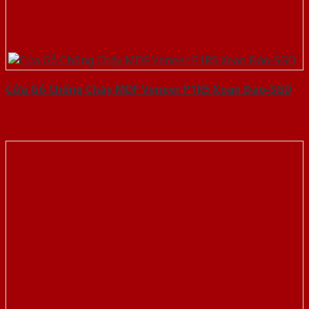
Cửa Gỗ Chống Cháy MDF Veneer P1R5 Xoan Đào-SGD