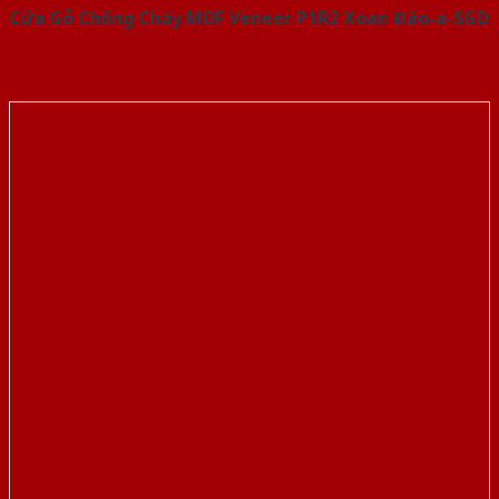
Cửa Gỗ Chống Cháy MDF Veneer P1R2 Xoan Đào-a-SGD