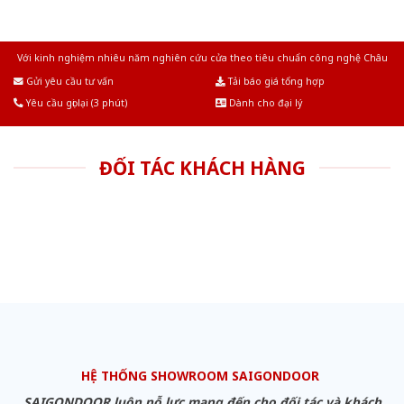
Với kinh nghiệm nhiêu năm nghiên cứu cửa theo tiêu chuẩn công nghệ Châu
Âu.Chúng tôi tự tin là nhà sản xuất & cung cấp hàng đầu tại Việt Nam!
Gửi yêu cầu tư vấn
Tải báo giá tổng hợp
Yêu cầu gọi lại (3 phút)
Dành cho đại lý
ĐỐI TÁC KHÁCH HÀNG
HỆ THỐNG SHOWROOM SAIGONDOOR
SAIGONDOOR luôn nỗ lực mang đến cho đối tác và khách