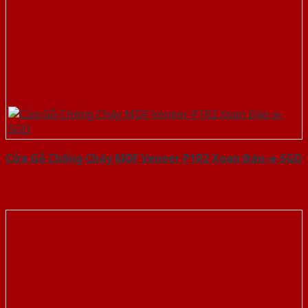
Cửa Gỗ Chống Cháy MDF Veneer P1R2 Xoan Đào-a-SGD