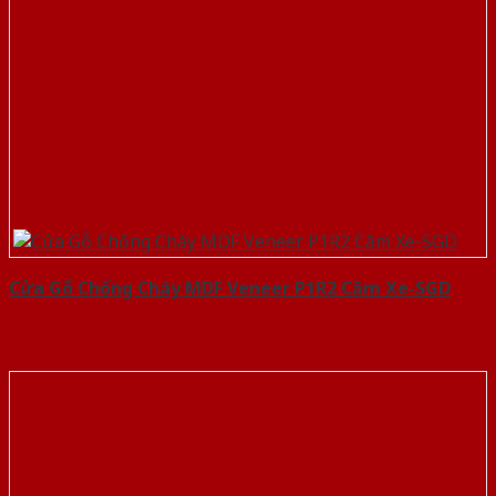
Cửa Gỗ Chống Cháy MDF Veneer P1R2 Căm Xe-SGD