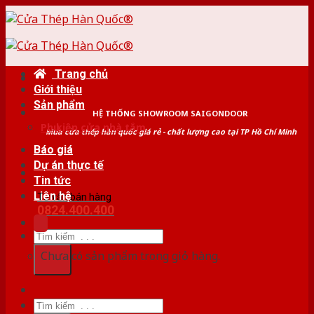
Skip
to
content
Trang chủ
Giới thiệu
Sản phẩm
HỆ THỐNG SHOWROOM SAIGONDOOR
Phụ kiện cửa nhà tắm
Mua cửa thép hàn quốc giá rẻ - chất lượng cao tại TP Hồ Chí Minh
Báo giá
Dự án thực tế
Tin tức
Liên hệ
Tư vấn bán hàng
0824.400.400
Tìm
kiếm:
Chưa có sản phẩm trong giỏ hàng.
Tìm