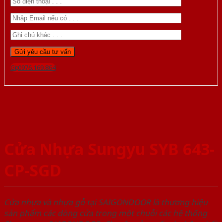
Gọi 0976.169.864
Cửa Nhựa Sungyu SYB 643-
CP-SGD
Cửa nhựa và nhựa gỗ tại SAIGONDOOR là thương hiệu
sản phẩm các dòng cửa trong một chuỗi các hệ thống