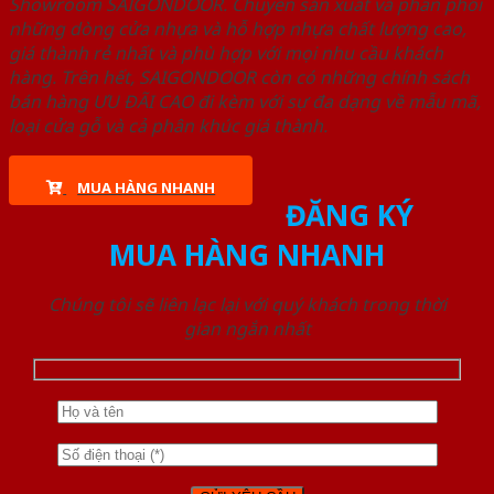
Showroom SAIGONDOOR. Chuyên sản xuất và phân phối
những dòng cửa nhựa và hỗ hợp nhựa chất lượng cao,
giá thành rẻ nhất và phù hợp với mọi nhu cầu khách
hàng. Trên hết, SAIGONDOOR còn có những chính sách
bán hàng ƯU ĐÃI CAO đi kèm với sự đa dạng về mẫu mã,
loại cửa gỗ và cả phân khúc giá thành.
MUA HÀNG NHANH
ĐĂNG KÝ
MUA HÀNG NHANH
Chúng tôi sẽ liên lạc lại với quý khách trong thời
gian ngắn nhất