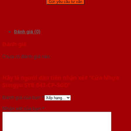
Đánh giá (0)
Đánh giá
Chưa có đánh giá nào.
Hãy là người đầu tiên nhận xét “Cửa Nhựa
Sungyu SYB 643-CP-SGD”
Đánh giá của bạn
*
Nhận xét của bạn
*