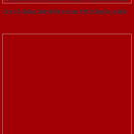
Cửa Gỗ Chống Cháy MDF Veneer P1R2 Căm Xe-a-SGD