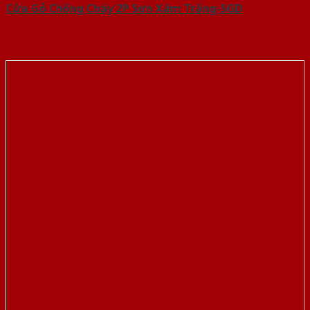
Cửa Gỗ Chống Cháy 2P Sơn Xám Trắng-SGD