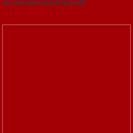
Cửa Thép Chống Cháy 2P1G2-a-SGD