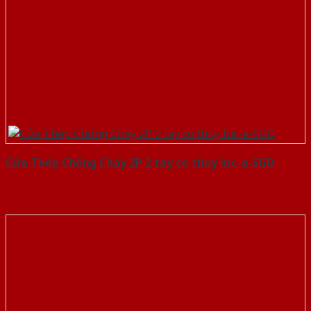
Cửa Thép Chống Cháy 2P 2 tay co thuy luc-a-SGD