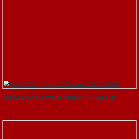
Cửa Gỗ Chống Cháy MDF Veneer P1G1 Sồi-SGD