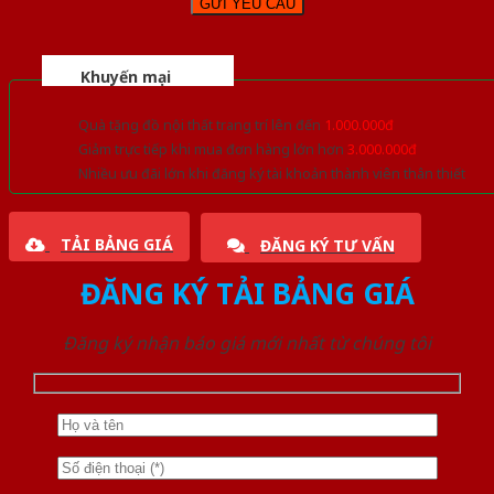
Khuyến mại
Quà tặng đồ nội thất trang trí lên đến
1.000.000đ
Giảm trực tiếp khi mua đơn hàng lớn hơn
3.000.000đ
Nhiều ưu đãi lớn khi đăng ký tài khoản thành viên thân thiết
TẢI BẢNG GIÁ
ĐĂNG KÝ TƯ VẤN
ĐĂNG KÝ TẢI BẢNG GIÁ
Đăng ký nhận báo giá mới nhất từ chúng tôi