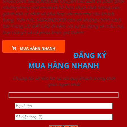
Showroom SAIGONDOOR. Chuyên sản xuất và phân phối
những dòng cửa nhựa và hỗ hợp nhựa chất lượng cao,
giá thành rẻ nhất và phù hợp với mọi nhu cầu khách
hàng. Trên hết, SAIGONDOOR còn có những chính sách
bán hàng ƯU ĐÃI CAO đi kèm với sự đa dạng về mẫu mã,
loại cửa gỗ và cả phân khúc giá thành.
MUA HÀNG NHANH
ĐĂNG KÝ
MUA HÀNG NHANH
Chúng tôi sẽ liên lạc lại với quý khách trong thời
gian ngắn nhất