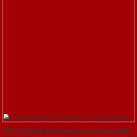
Cửa Thép Chống Cháy 2P dung 2 tay nam Cửa-a-SGD