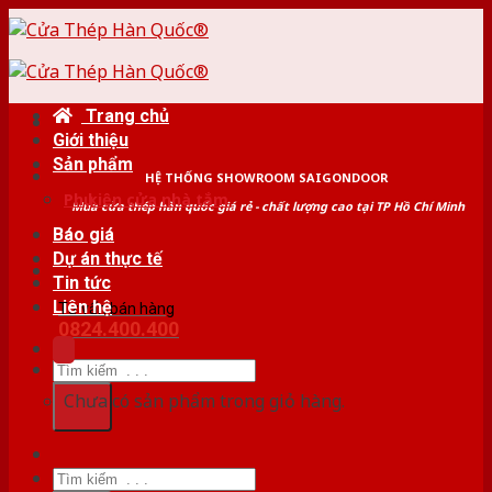
Skip
to
content
Trang chủ
Giới thiệu
Sản phẩm
HỆ THỐNG SHOWROOM SAIGONDOOR
Phụ kiện cửa nhà tắm
Mua cửa thép hàn quốc giá rẻ - chất lượng cao tại TP Hồ Chí Minh
Báo giá
Dự án thực tế
Tin tức
Liên hệ
Tư vấn bán hàng
0824.400.400
Tìm
kiếm:
Chưa có sản phẩm trong giỏ hàng.
Tìm