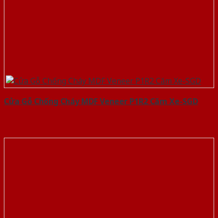
Cửa Gỗ Chống Cháy MDF Veneer P1R2 Căm Xe-SGD