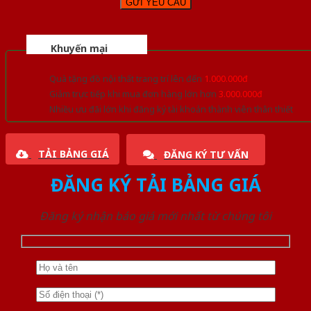
Khuyến mại
Quà tặng đồ nội thất trang trí lên đến
1.000.000đ
Giảm trực tiếp khi mua đơn hàng lớn hơn
3.000.000đ
Nhiều ưu đãi lớn khi đăng ký tài khoản thành viên thân thiết
TẢI BẢNG GIÁ
ĐĂNG KÝ TƯ VẤN
ĐĂNG KÝ TẢI BẢNG GIÁ
Đăng ký nhận báo giá mới nhất từ chúng tôi