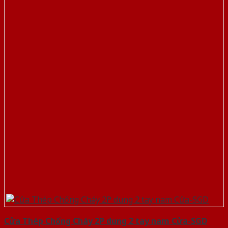
Cửa Thép Chống Cháy 2P dung 2 tay nam Cửa-SGD