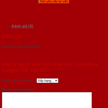
Đánh giá (0)
Đánh giá
Chưa có đánh giá nào.
Hãy là người đầu tiên nhận xét “Cửa Nhựa
Sungyu SYB 445-SGD”
Đánh giá của bạn
*
Nhận xét của bạn
*