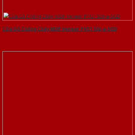
Cửa Gỗ Chống Cháy MDF Veneer P1G1 Sồi-a-SGD