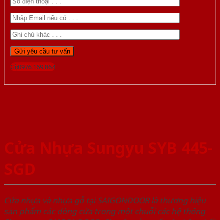
Gọi 0976.169.864
Cửa Nhựa Sungyu SYB 445-
SGD
Cửa nhựa và nhựa gỗ tại SAIGONDOOR là thương hiệu
sản phẩm các dòng cửa trong một chuỗi các hệ thống