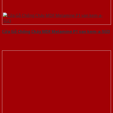
Cửa Gỗ Chống Cháy MDF Melamine P1 van kem-a-SGD