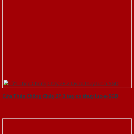
Cửa Thép Chống Cháy 2P 2 tay co thuy luc-a-SGD