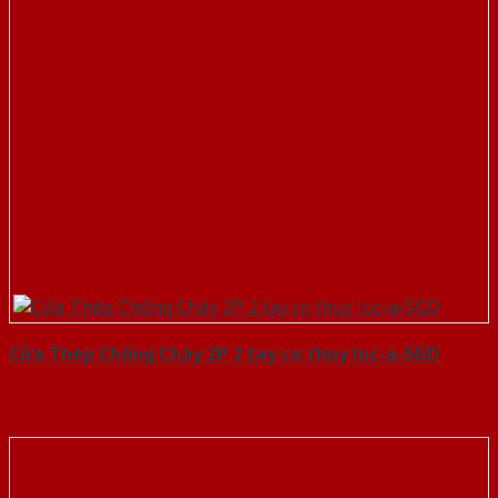
Cửa Thép Chống Cháy 2P 2 tay co thuy luc-a-SGD