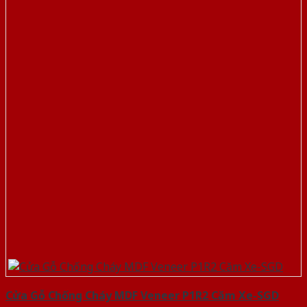
Cửa Gỗ Chống Cháy MDF Veneer P1R2 Căm Xe-SGD