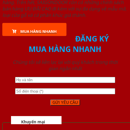
hàng. Trên hết, SAIGONDOOR còn có những chính sách
bán hàng ƯU ĐÃI CAO đi kèm với sự đa dạng về mẫu mã,
loại cửa gỗ và cả phân khúc giá thành.
MUA HÀNG NHANH
ĐĂNG KÝ
MUA HÀNG NHANH
Chúng tôi sẽ liên lạc lại với quý khách trong thời
gian ngắn nhất
Khuyến mại