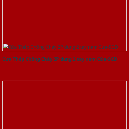
Cửa Thép Chống Cháy 2P dung 2 tay nam Cửa-SGD