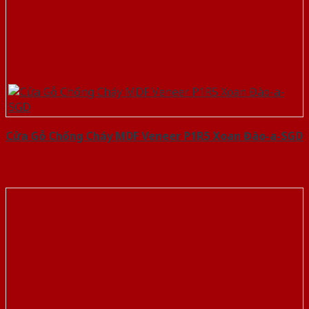
Cửa Gỗ Chống Cháy MDF Veneer P1R5 Xoan Đào-a-SGD