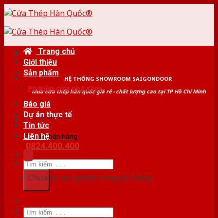
Skip
to
content
Trang chủ
Giới thiệu
Sản phẩm
HỆ THỐNG SHOWROOM SAIGONDOOR
Phụ kiện cửa nhà tắm
Mua cửa thép hàn quốc giá rẻ - chất lượng cao tại TP Hồ Chí Minh
Báo giá
Dự án thực tế
Tin tức
Liên hệ
Tư vấn bán hàng
0824.400.400
Tìm
kiếm:
Chưa có sản phẩm trong giỏ hàng.
Tìm