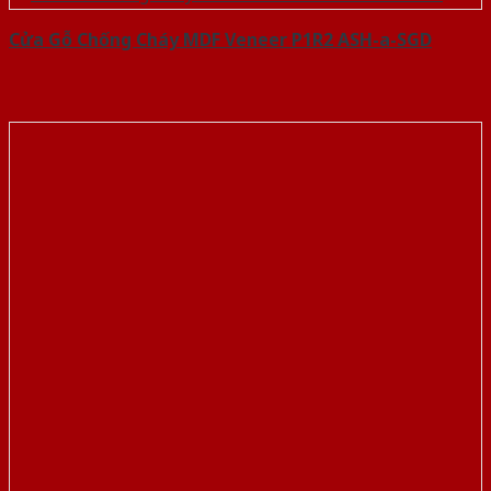
Cửa Gỗ Chống Cháy MDF Veneer P1R2 ASH-a-SGD