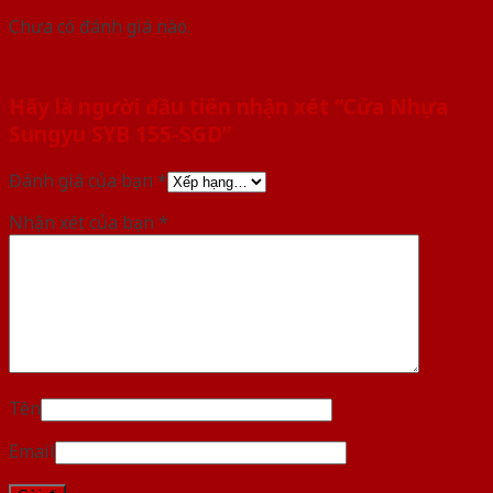
Chưa có đánh giá nào.
Hãy là người đầu tiên nhận xét “Cửa Nhựa
Sungyu SYB 155-SGD”
Đánh giá của bạn
*
Nhận xét của bạn
*
Tên
Email