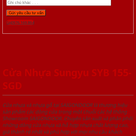
Gọi 0976.169.864
Cửa Nhựa Sungyu SYB 155-
SGD
Cửa nhựa và nhựa gỗ tại SAIGONDOOR là thương hiệu
sản phẩm các dòng cửa trong một chuỗi các hệ thống
Showroom SAIGONDOOR. Chuyên sản xuất và phân phối
những dòng cửa nhựa và hỗ hợp nhựa chất lượng cao,
giá thành rẻ nhất và phù hợp với mọi nhu cầu khách