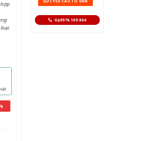
 hợp
àng
Gọi 0976.169.864
loại
hiết
N