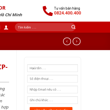
OR
Tư vấn bán hàng
0824.400.400
Hồ Chí Minh
Tìm
kiếm:
P-
ơng
các
n
ỗ hợp