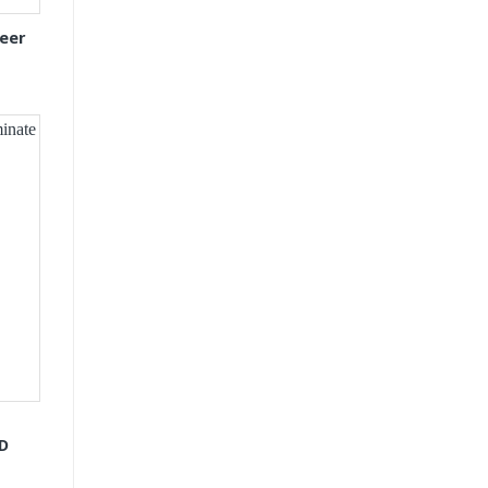
eer
GD