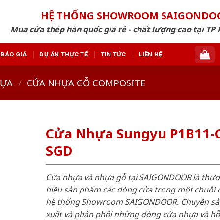
HỆ THỐNG SHOWROOM SAIGONDO
Mua cửa thép hàn quốc giá rẻ - chất lượng cao tại TP 
BÁO GIÁ
DỰ ÁN THỰC TẾ
TIN TỨC
LIÊN HỆ
HỰA
/
CỬA NHỰA GỖ COMPOSITE
Cửa Nhựa Sungyu P1B11-C
SGD
Cửa nhựa và nhựa gỗ tại SAIGONDOOR là thư
hiệu sản phẩm các dòng cửa trong một chuỗi 
hệ thống Showroom SAIGONDOOR. Chuyên sả
xuất và phân phối những dòng cửa nhựa và h