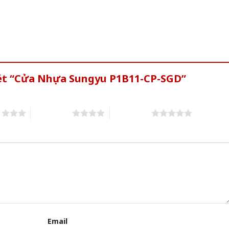
xét “Cửa Nhựa Sungyu P1B11-CP-SGD”
s
4 of 5 stars
5 of 5 stars
Email