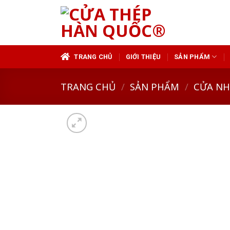
Skip
to
content
TRANG CHỦ
GIỚI THIỆU
SẢN PHẨM
TRANG CHỦ
/
SẢN PHẨM
/
CỬA N