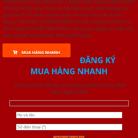
Showroom SAIGONDOOR. Chuyên sản xuất và phân phối
những dòng cửa nhựa và hỗ hợp nhựa chất lượng cao,
giá thành rẻ nhất và phù hợp với mọi nhu cầu khách
hàng. Trên hết, SAIGONDOOR còn có những chính sách
bán hàng ƯU ĐÃI CAO đi kèm với sự đa dạng về mẫu mã,
loại cửa gỗ và cả phân khúc giá thành.
MUA HÀNG NHANH
ĐĂNG KÝ
MUA HÀNG NHANH
Chúng tôi sẽ liên lạc lại với quý khách trong thời
gian ngắn nhất