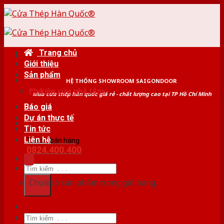
Skip
to
content
Trang chủ
Giới thiệu
Sản phẩm
HỆ THỐNG SHOWROOM SAIGONDOOR
Phụ kiện cửa nhà tắm
Mua cửa thép hàn quốc giá rẻ - chất lượng cao tại TP Hồ Chí Minh
Báo giá
Dự án thực tế
Tin tức
Liên hệ
Tư vấn bán hàng
0824.400.400
Tìm
kiếm:
Chưa có sản phẩm trong giỏ hàng.
Tìm