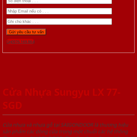
Gọi 0976.169.864
Cửa Nhựa Sungyu LX 77-
SGD
Cửa nhựa và nhựa gỗ tại SAIGONDOOR là thương hiệu
sản phẩm các dòng cửa trong một chuỗi các hệ thống