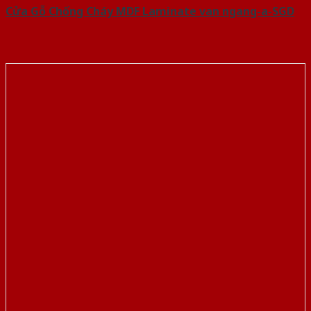
Cửa Gỗ Chống Cháy MDF Laminate van ngang-a-SGD