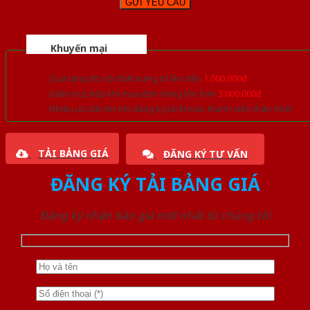
Khuyến mại
Quà tặng đồ nội thất trang trí lên đến
1.000.000đ
Giảm trực tiếp khi mua đơn hàng lớn hơn
3.000.000đ
Nhiều ưu đãi lớn khi đăng ký tài khoản thành viên thân thiết
TẢI BẢNG GIÁ
ĐĂNG KÝ TƯ VẤN
ĐĂNG KÝ TẢI BẢNG GIÁ
Đăng ký nhận báo giá mới nhất từ chúng tôi