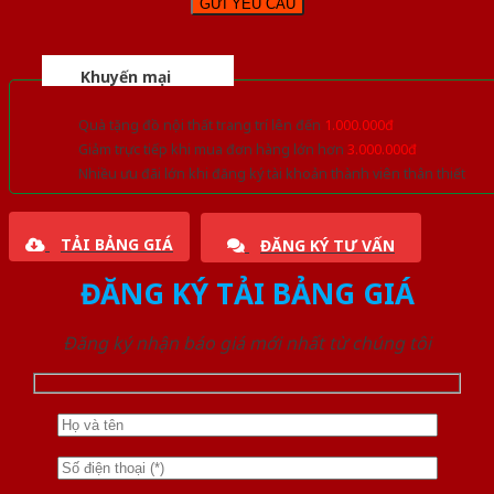
Khuyến mại
Quà tặng đồ nội thất trang trí lên đến
1.000.000đ
Giảm trực tiếp khi mua đơn hàng lớn hơn
3.000.000đ
Nhiều ưu đãi lớn khi đăng ký tài khoản thành viên thân thiết
TẢI BẢNG GIÁ
ĐĂNG KÝ TƯ VẤN
ĐĂNG KÝ TẢI BẢNG GIÁ
Đăng ký nhận báo giá mới nhất từ chúng tôi