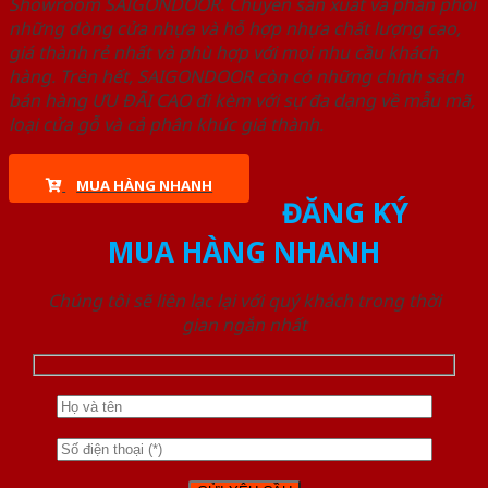
Showroom SAIGONDOOR. Chuyên sản xuất và phân phối
những dòng cửa nhựa và hỗ hợp nhựa chất lượng cao,
giá thành rẻ nhất và phù hợp với mọi nhu cầu khách
hàng. Trên hết, SAIGONDOOR còn có những chính sách
bán hàng ƯU ĐÃI CAO đi kèm với sự đa dạng về mẫu mã,
loại cửa gỗ và cả phân khúc giá thành.
MUA HÀNG NHANH
ĐĂNG KÝ
MUA HÀNG NHANH
Chúng tôi sẽ liên lạc lại với quý khách trong thời
gian ngắn nhất