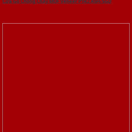
Cửa Gỗ Chống Cháy MDF Veneer P1R2 ASH-SGD