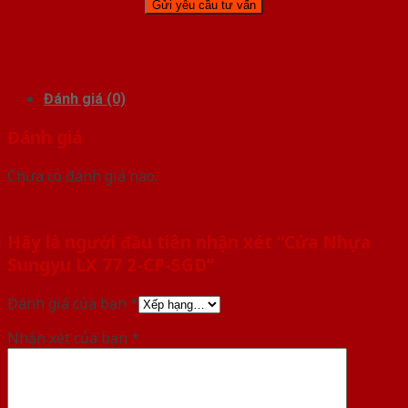
Đánh giá (0)
Đánh giá
Chưa có đánh giá nào.
Hãy là người đầu tiên nhận xét “Cửa Nhựa
Sungyu LX 77 2-CP-SGD”
Đánh giá của bạn
*
Nhận xét của bạn
*