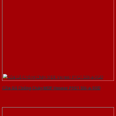
Cửa Gỗ Chống Cháy MDF Veneer P1G1 Sồi-a-SGD