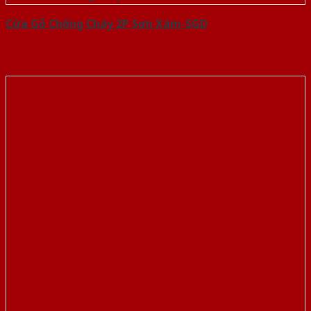
Cửa Gỗ Chống Cháy 2P Sơn Xám-SGD