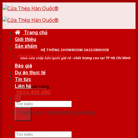
Skip
to
content
Trang chủ
Giới thiệu
Sản phẩm
HỆ THỐNG SHOWROOM SAIGONDOOR
Phụ kiện cửa nhà tắm
Mua cửa thép hàn quốc giá rẻ - chất lượng cao tại TP Hồ Chí Minh
Báo giá
Dự án thực tế
Tin tức
Liên hệ
Tư vấn bán hàng
0824.400.400
Tìm
kiếm:
Chưa có sản phẩm trong giỏ hàng.
Tìm