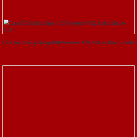
Cửa Gỗ Chống Cháy MDF Veneer P1R2 Xoan Đào-a-SGD