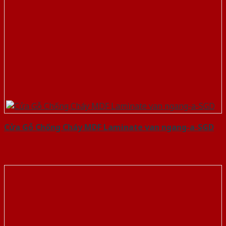
Cửa Gỗ Chống Cháy MDF Laminate van ngang-a-SGD