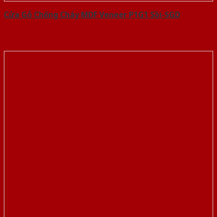
Cửa Gỗ Chống Cháy MDF Veneer P1G1 Sồi-SGD