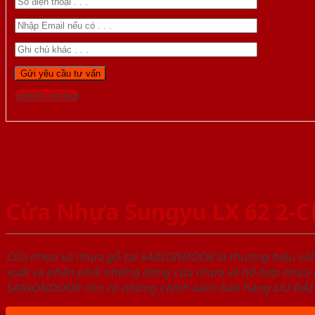
Gọi 0976.169.864
Cửa Nhựa Sungyu LX 62 2-C
Cửa nhựa và nhựa gỗ tại SAIGONDOOR là thương hiệu s
xuất và phân phối những dòng cửa nhựa và hỗ hợp nhựa ch
SAIGONDOOR còn có những chính sách bán hàng ƯU ĐÃI CAO