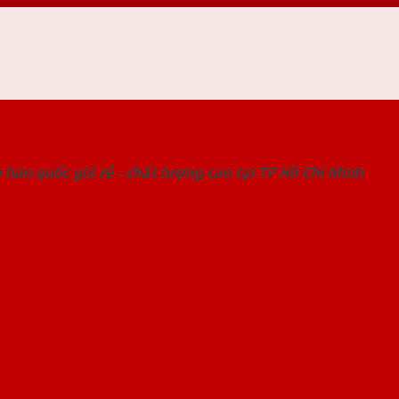
 THỐNG SHOWROOM SAIGONDOOR
hàn quốc giá rẻ - chất lượng cao tại TP Hồ Chí Minh