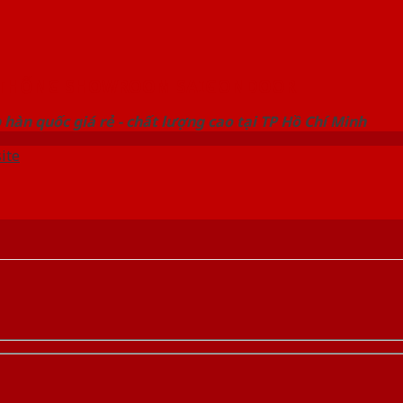
 THỐNG SHOWROOM SAIGONDOOR
hàn quốc giá rẻ - chất lượng cao tại TP Hồ Chí Minh
ite