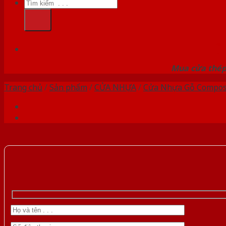
Tìm
kiếm:
HỆ
Mua cửa thép 
Trang chủ
/
Sản phẩm
/
CỬA NHỰA
/
Cửa Nhựa Gỗ Compos