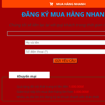
MUA HÀNG NHANH
ĐĂNG KÝ MUA HÀNG NHAN
Chúng tôi sẽ liên lạc lại với quý khách trong thời gian
Khuyến mại
Quà tặng đồ nội thất trang trí lên đến
1.000.000đ
Giảm trực tiếp khi mua đơn hàng lớn hơn
3.000.000đ
Nhiều ưu đãi lớn khi đăng ký tài khoản thành viên thân thiết