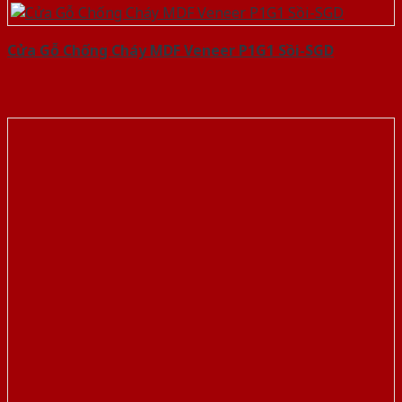
Cửa Gỗ Chống Cháy MDF Veneer P1G1 Sồi-SGD