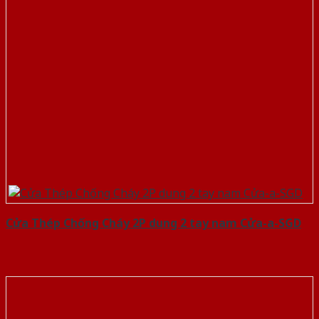
Cửa Thép Chống Cháy 2P dung 2 tay nam Cửa-a-SGD