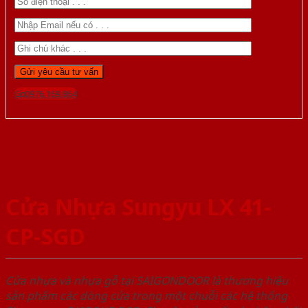
Gọi 0976.169.864
Cửa Nhựa Sungyu LX 41-
CP-SGD
Cửa nhựa và nhựa gỗ tại SAIGONDOOR là thương hiệu
sản phẩm các dòng cửa trong một chuỗi các hệ thống