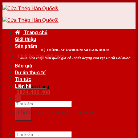
Skip
to
content
Trang chủ
Giới thiệu
Sản phẩm
HỆ THỐNG SHOWROOM SAIGONDOOR
Phụ kiện cửa nhà tắm
Mua cửa thép hàn quốc giá rẻ - chất lượng cao tại TP Hồ Chí Minh
Báo giá
Dự án thực tế
Tin tức
Liên hệ
Tư vấn bán hàng
0824.400.400
Tìm
kiếm:
Chưa có sản phẩm trong giỏ hàng.
Tìm