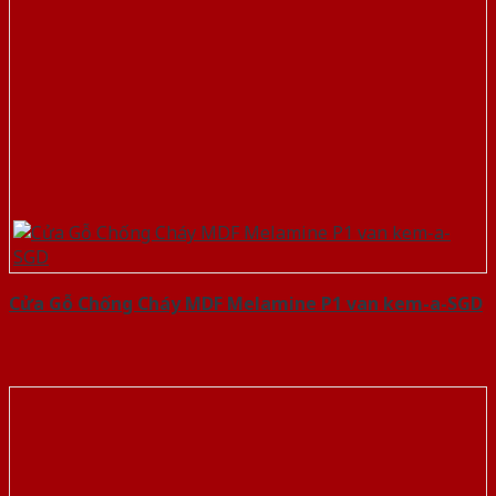
Cửa Gỗ Chống Cháy MDF Melamine P1 van kem-a-SGD