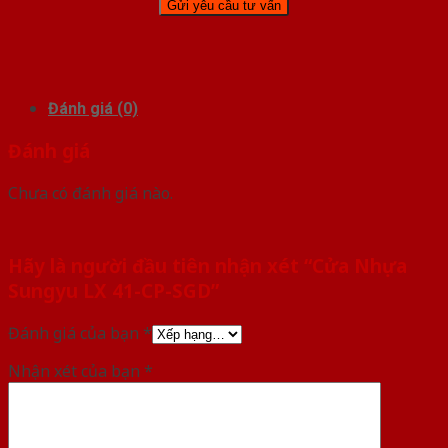
Đánh giá (0)
Đánh giá
Chưa có đánh giá nào.
Hãy là người đầu tiên nhận xét “Cửa Nhựa
Sungyu LX 41-CP-SGD”
Đánh giá của bạn
*
Nhận xét của bạn
*