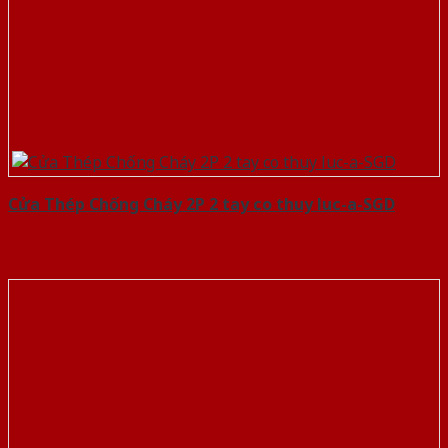
Cửa Thép Chống Cháy 2P 2 tay co thuy luc-a-SGD