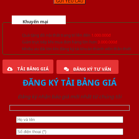
Khuyến mại
Quà tặng đồ nội thất trang trí lên đến
1.000.000đ
Giảm trực tiếp khi mua đơn hàng lớn hơn
3.000.000đ
Nhiều ưu đãi lớn khi đăng ký tài khoản thành viên thân thiết
TẢI BẢNG GIÁ
ĐĂNG KÝ TƯ VẤN
ĐĂNG KÝ TẢI BẢNG GIÁ
Đăng ký nhận báo giá mới nhất từ chúng tôi