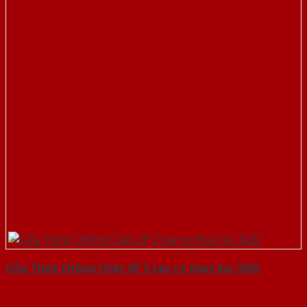
Cửa Thép Chống Cháy 2P 2 tay co thuy luc-SGD