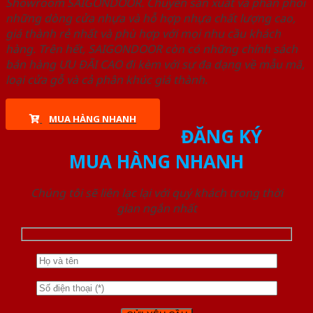
Showroom SAIGONDOOR. Chuyên sản xuất và phân phối
những dòng cửa nhựa và hỗ hợp nhựa chất lượng cao,
giá thành rẻ nhất và phù hợp với mọi nhu cầu khách
hàng. Trên hết, SAIGONDOOR còn có những chính sách
bán hàng ƯU ĐÃI CAO đi kèm với sự đa dạng về mẫu mã,
loại cửa gỗ và cả phân khúc giá thành.
MUA HÀNG NHANH
ĐĂNG KÝ
MUA HÀNG NHANH
Chúng tôi sẽ liên lạc lại với quý khách trong thời
gian ngắn nhất