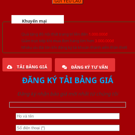
Khuyến mại
Quà tặng đồ nội thất trang trí lên đến
1.000.000đ
Giảm trực tiếp khi mua đơn hàng lớn hơn
3.000.000đ
Nhiều ưu đãi lớn khi đăng ký tài khoản thành viên thân thiết
TẢI BẢNG GIÁ
ĐĂNG KÝ TƯ VẤN
ĐĂNG KÝ TẢI BẢNG GIÁ
Đăng ký nhận báo giá mới nhất từ chúng tôi