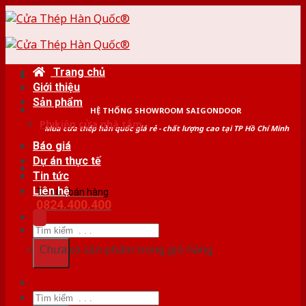
Skip
to
content
Trang chủ
Giới thiệu
Sản phẩm
HỆ THỐNG SHOWROOM SAIGONDOOR
Phụ kiện cửa nhà tắm
Mua cửa thép hàn quốc giá rẻ - chất lượng cao tại TP Hồ Chí Minh
Báo giá
Dự án thực tế
Tin tức
Liên hệ
Tư vấn bán hàng
0824.400.400
Tìm
kiếm:
Chưa có sản phẩm trong giỏ hàng.
Tìm