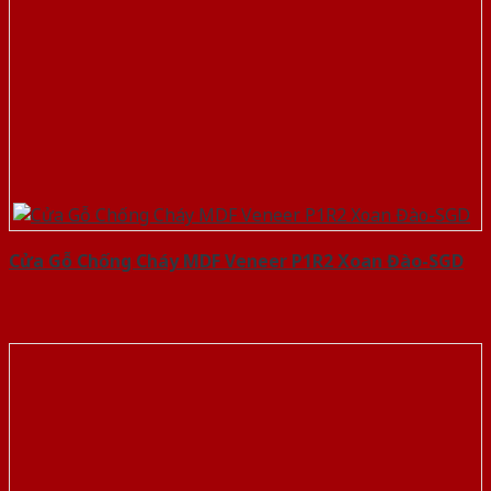
Cửa Gỗ Chống Cháy MDF Veneer P1R2 Xoan Đào-SGD