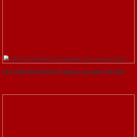
Cửa Thép Chống Cháy 2P dung 2 tay nam Cửa-SGD