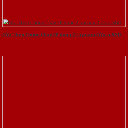
Cửa Thép Chống Cháy 2P dung 2 tay nam Cửa-a-SGD