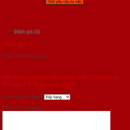
Đánh giá (0)
Đánh giá
Chưa có đánh giá nào.
Hãy là người đầu tiên nhận xét “Cửa Nhựa
Sungyu LX 23 ko kinh-SGD”
Đánh giá của bạn
*
Nhận xét của bạn
*