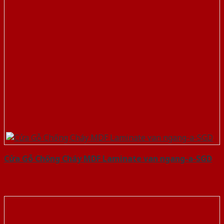
Cửa Gỗ Chống Cháy MDF Laminate van ngang-a-SGD