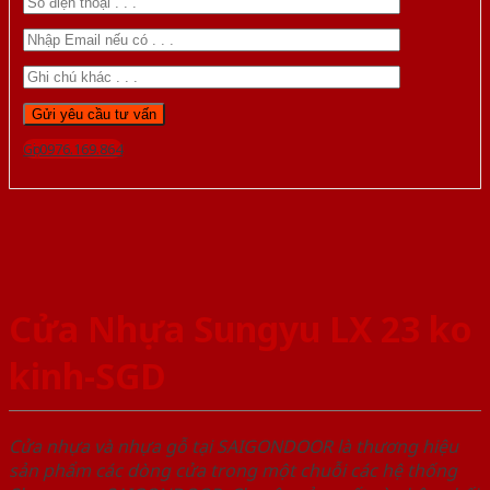
Gọi 0976.169.864
Cửa Nhựa Sungyu LX 23 ko
kinh-SGD
Cửa nhựa và nhựa gỗ tại SAIGONDOOR là thương hiệu
sản phẩm các dòng cửa trong một chuỗi các hệ thống