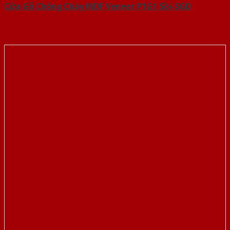
Cửa Gỗ Chống Cháy MDF Veneer P1G1 Sồi-SGD