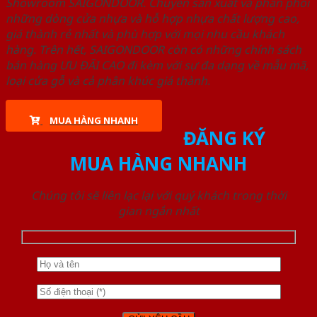
Showroom SAIGONDOOR. Chuyên sản xuất và phân phối
những dòng cửa nhựa và hỗ hợp nhựa chất lượng cao,
giá thành rẻ nhất và phù hợp với mọi nhu cầu khách
hàng. Trên hết, SAIGONDOOR còn có những chính sách
bán hàng ƯU ĐÃI CAO đi kèm với sự đa dạng về mẫu mã,
loại cửa gỗ và cả phân khúc giá thành.
MUA HÀNG NHANH
ĐĂNG KÝ
MUA HÀNG NHANH
Chúng tôi sẽ liên lạc lại với quý khách trong thời
gian ngắn nhất