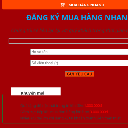
MUA HÀNG NHANH
ĐĂNG KÝ MUA HÀNG NHAN
Chúng tôi sẽ liên lạc lại với quý khách trong thời gian
Khuyến mại
Quà tặng đồ nội thất trang trí lên đến
1.000.000đ
Giảm trực tiếp khi mua đơn hàng lớn hơn
3.000.000đ
Nhiều ưu đãi lớn khi đăng ký tài khoản thành viên thân thiết