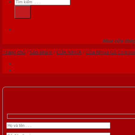
Tìm
kiếm:
HỆ
Mua cửa thép 
Trang chủ
/
Sản phẩm
/
CỬA NHỰA
/
Cửa Nhựa Gỗ Compos