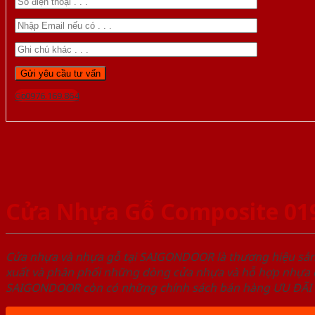
Gọi 0976.169.864
Cửa Nhựa Gỗ Composite 019
Cửa nhựa và nhựa gỗ tại SAIGONDOOR là thương hiệu s
xuất và phân phối những dòng cửa nhựa và hỗ hợp nhựa ch
SAIGONDOOR còn có những chính sách bán hàng ƯU ĐÃI CAO