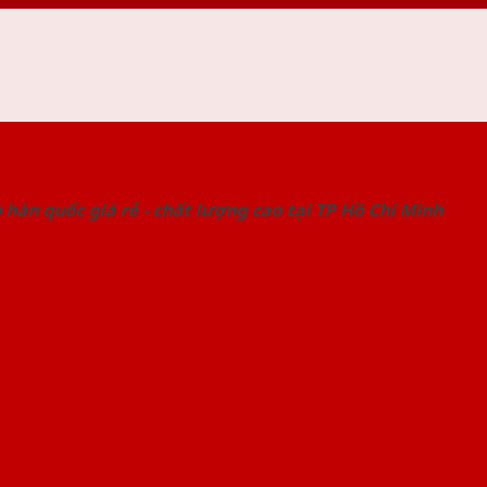
 THỐNG SHOWROOM SAIGONDOOR
hàn quốc giá rẻ - chất lượng cao tại TP Hồ Chí Minh