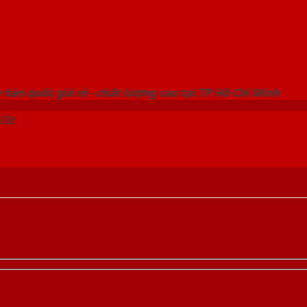
 THỐNG SHOWROOM SAIGONDOOR
hàn quốc giá rẻ - chất lượng cao tại TP Hồ Chí Minh
ite